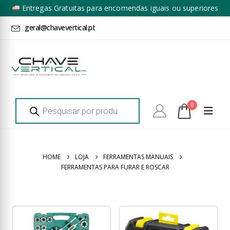
Entregas Gratuitas para encomendas iguais ou superiores
a 100€ + IVA*
geral@chavevertical.pt
Products
0
search
HOME
LOJA
FERRAMENTAS MANUAIS
FERRAMENTAS PARA FURAR E ROSCAR