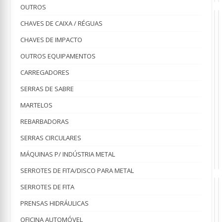
OUTROS
CHAVES DE CAIXA / RÉGUAS
CHAVES DE IMPACTO
OUTROS EQUIPAMENTOS
A
M
CARREGADORES
D
Ar
A
O
pa
p
SERRAS DE SABRE
Ga
G
C
V
0
2
C
MARTELOS
V
VI
c
€
1
€
co
P
REBARBADORAS
O
€
Pr
A
p
O
Aj
e
or
p
o
e
E
SERRAS CIRCULARES
VI
Ta
S
er
at
e
a
de
€1
é:
€
é
MÁQUINAS P/ INDÚSTRIA METAL
Ma
€1
€
SERROTES DE FITA/DISCO PARA METAL
SERROTES DE FITA
PRENSAS HIDRÁULICAS
MELHOR P
OFICINA AUTOMÓVEL