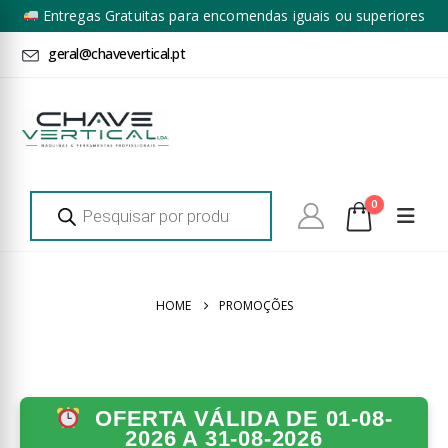
Entregas Gratuitas para encomendas iguais ou superiores
a 100€ + IVA*
geral@chavevertical.pt
Products
0
search
HOME
PROMOÇÕES
OFERTA VÁLIDA DE 01-08-
2026 A 31-08-2026