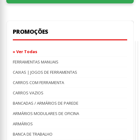
PROMOÇÕES
» Ver Todas
FERRAMENTAS MANUAIS
CAIXAS | JOGOS DE FERRAMENTAS
O
,
,
CARROS COM FERRAMENTA
Al
A
de
d
Co
I
CARROS VAZIOS
Tu
0
de
D
K
BANCADAS / ARMÁRIOS DE PAREDE
Es
1
€
4
€
co
5
O
€
Co
1
ARMÁRIOS MODULARES DE OFICINA
p
O
Kr
or
p
o
16
KT
ARMÁRIOS
er
at
e
a
€4
é:
€
é
BANCA DE TRABALHO
€2
€