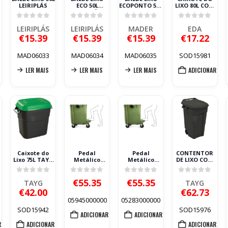
LEIRIPLÁS
ECO 50L
ECOPONTO 50L
LIXO 80L COM
LEIRIPLÁS
AMARELO
TAMPA
LEIRIPLÁS
BLOQUEÁVEL E
5
0
out of 5
0
out of 5
0
out of 5
0
out of 5
PEGAS
LEIRIPLÁS
LEIRIPLÁS
MADER
EDA
MONOBLOCO
€
15.39
€
15.39
€
15.39
€
17.22
EDA
MAD06033
MAD06034
MAD06035
SOD15981
LER MAIS
LER MAIS
LER MAIS
ADICIONAR
Caixote do
Pedal
Pedal
CONTENTOR
Lixo 75L TAYG
Metálico
Metálico
DE LIXO COM
com Tampa
Galvanizado
Galvanizado
RODAS 120L
Verde e Fecho
para
para
PRETO TAYG
5
0
out of 5
0
out of 5
0
out of 5
0
out of 5
de Segurança
Contentor 800L
Contentor
€
55.35
€
55.35
TAYG
TAYG
1000/1100L
€
42.00
€
62.73
05945000000
05283000000
SOD15942
SOD15976
ADICIONAR
ADICIONAR
R
ADICIONAR
ADICIONAR