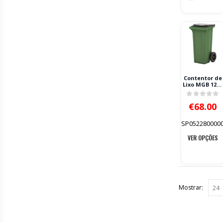
Contentor de
Lixo MGB 120L
2 Rodas PRO
0
out of 
€
68.00
SP052280000
VER OPÇÕES
Mostrar: