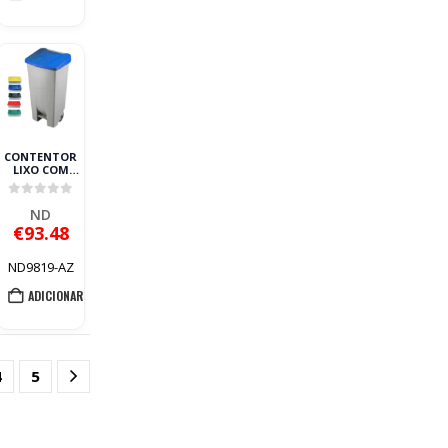
CONTENTOR
LIXO COM
PEDAL 120L
AZUL
0
out of 5
ND
€
93.48
ND9819-AZ
ADICIONAR
4
5