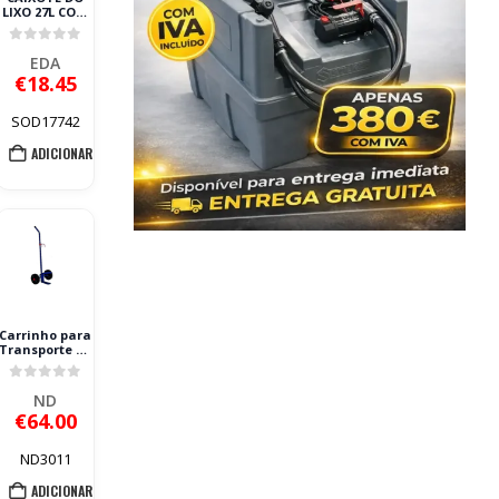
LIXO 27L COM
TAMPA E
PÉDAL EDA
0
out of 5
EDA
€
18.45
SOD17742
ADICIONAR
Carrinho para
Transporte de
Contentores
de Lixo ND
0
out of 5
100L Aço
ND
€
64.00
ND3011
ADICIONAR