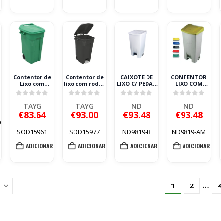
Contentor de
Contentor de
CAIXOTE DE
CONTENTOR
Lixo com
lixo com rodas
LIXO C/ PEDAL
LIXO COM
Rodas TAYG
e pedal 120L
BRANCO 120LT
PEDAL 120L
120L Verde
TAYG
AMARELO
5
0
out of 5
0
out of 5
0
out of 5
0
out of 5
TAYG
TAYG
ND
ND
€
83.64
€
93.00
€
93.48
€
93.48
00
SOD15961
SOD15977
ND9819-B
ND9819-AM
This
product
ADICIONAR
ADICIONAR
ADICIONAR
ADICIONAR
has
multiple
variants.
…
1
2
The
options
may
be