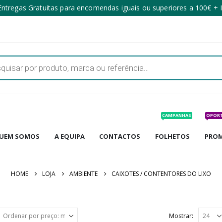
ntregas Gratuitas para encomendas iguais ou superiores a 100€ + 
CAMPANHAS
OPOR
UEM SOMOS
A EQUIPA
CONTACTOS
FOLHETOS
PRO
HOME
LOJA
AMBIENTE
CAIXOTES / CONTENTORES DO LIXO
Mostrar: