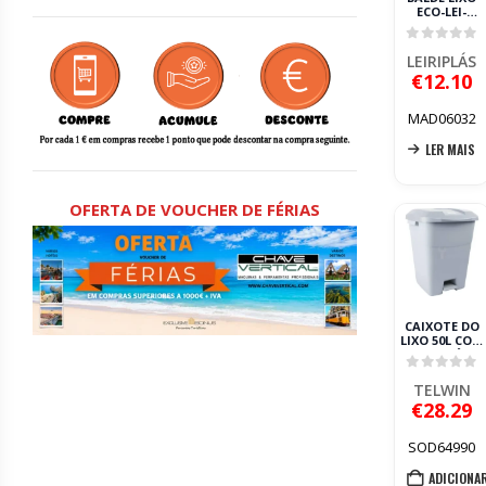
ECO-LEI-
35L400435VD
LEIRIPLÁS
0
out of 
LEIRIPLÁS
€
12.10
MAD06032
LER MAIS
OFERTA DE VOUCHER DE FÉRIAS
CAIXOTE DO
LIXO 50L COM
TAMPA PÉDAL
E PEGAS
0
out of 
LATERAIS
TELWIN
TAYG
€
28.29
SOD64990
ADICIONA