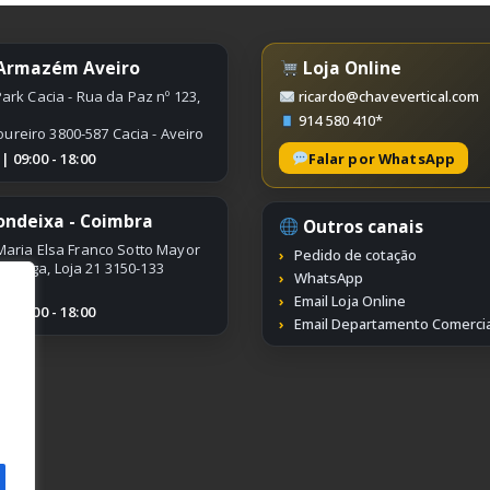
chosen
on
 Armazém Aveiro
Loja Online
the
product
ark Cacia - Rua da Paz nº 123,
ricardo@chavevertical.com
page
914 580 410*
oureiro 3800-587 Cacia - Aveiro
Falar por WhatsApp
 09:00 - 18:00
ondeixa - Coimbra
Outros canais
aria Elsa Franco Sotto Mayor
Pedido de cotação
ímbriga, Loja 21 3150-133
WhatsApp
Email Loja Online
 09:00 - 18:00
Email Departamento Comercia