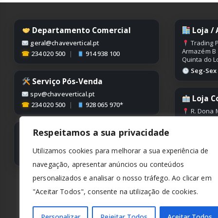
Departamento Comercial
Loja /
geral@chavevertical.pt
Trading P
Armazém B
☎
234 020 500
|
914 938 100
Quinta do L
Seg-Sex |
Serviço Pós-Venda
spv@chavevertical.pt
Loja C
☎
234 020 500
|
928 065 970*
R. Dona M
Edifício Con
Condeixa
Respeitamos a sua privacidade
Contabilidade
Seg-Sex |
contabilidade@chavevertical.pt
Utilizamos cookies para melhorar a sua experiência de
☎
234 020 500
navegação, apresentar anúncios ou conteúdos
personalizados e analisar o nosso tráfego. Ao clicar em
"Aceitar Todos", consente na utilização de cookies.
Personalizar
Rejeitar Todos
Aceitar Todos