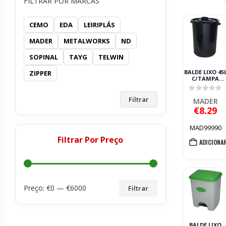
FILTRAR POR MARCAS
CEMO
EDA
LEIRIPLÁS
MADER
METALWORKS
ND
SOPINAL
TAYG
TELWIN
BALDE LIXO 45
ZIPPER
C/TAMPA
PRETO MADE
0
out of 
Filtrar
MADER
€
8.29
MAD99990
Filtrar Por Preço
ADICIONA
Preço: €
0
— €
6000
Filtrar
BALDE LIXO