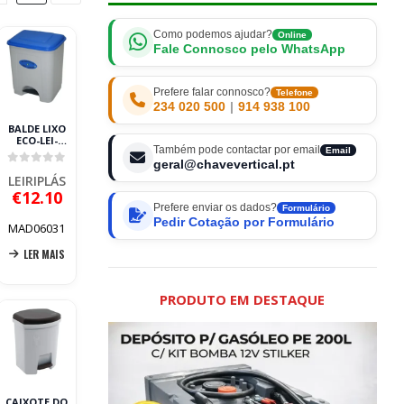
Como podemos ajudar?
Online
Fale Connosco pelo WhatsApp
Prefere falar connosco?
Telefone
234 020 500
|
914 938 100
BALDE LIXO
ECO-LEI-
Também pode contactar por email
35L400435AZ
Email
LEIRIPLÁS
geral@chavevertical.pt
0
out of 5
LEIRIPLÁS
€
12.10
Prefere enviar os dados?
Formulário
Pedir Cotação por Formulário
MAD06031
LER MAIS
PRODUTO EM DESTAQUE
CAIXOTE DO