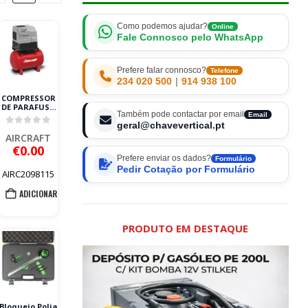
Como podemos ajudar?
Online
Fale Connosco pelo WhatsApp
Prefere falar connosco?
Telefone
234 020 500
|
914 938 100
COMPRESSOR
DE PARAFUSO
Também pode contactar por email
A-CUBE SD 510-
Email
270-ES
geral@chavevertical.pt
0
out of 5
AIRCRAFT
AIRCRAFT
€
0.00
Prefere enviar os dados?
Formulário
Pedir Cotação por Formulário
AIRC2098115
ADICIONAR
PRODUTO EM DESTAQUE
Bloqueio Polia