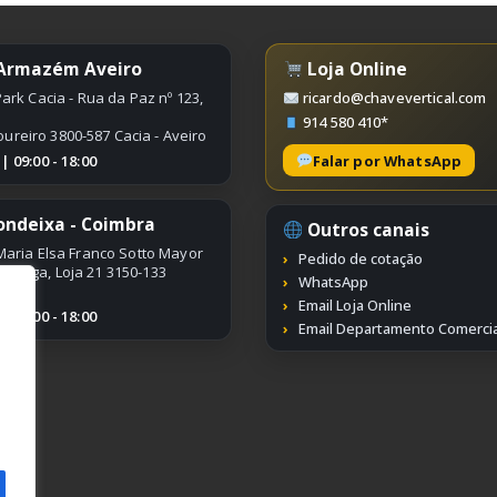
 Armazém Aveiro
Loja Online
ark Cacia - Rua da Paz nº 123,
ricardo@chavevertical.com
914 580 410*
oureiro 3800-587 Cacia - Aveiro
Falar por WhatsApp
 09:00 - 18:00
ondeixa - Coimbra
Outros canais
aria Elsa Franco Sotto Mayor
Pedido de cotação
ímbriga, Loja 21 3150-133
WhatsApp
Email Loja Online
 09:00 - 18:00
Email Departamento Comercia