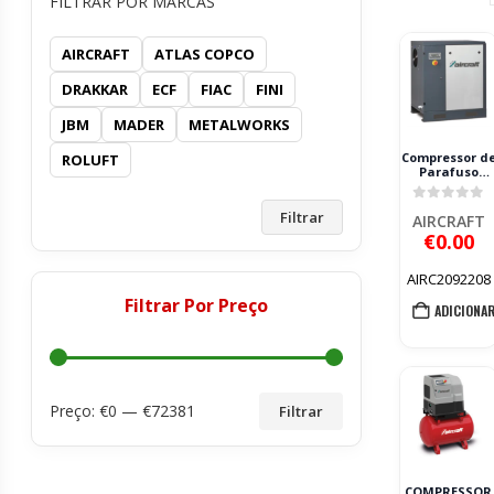
FILTRAR POR MARCAS
AIRCRAFT
ATLAS COPCO
DRAKKAR
ECF
FIAC
FINI
JBM
MADER
METALWORKS
Compressor d
ROLUFT
Parafuso
AIRCRAFT A-
Plus 8-15 7.5k
0
out of 
15 bar 400V
Filtrar
AIRCRAFT
€
0.00
AIRC2092208
Filtrar Por Preço
ADICIONA
Preço: €
0
— €
72381
Filtrar
COMPRESSOR