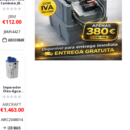
Cambota JBM
JLR 4.0-4.4 V8
Jaguar Land
0
out of 5
Rover
JBM
€
112.00
JBM54427
ADICIONAR
Separador
Óleo-Água
BEKO
TECHNOLOGIES
0
out of 5
ÖWAMAT 14
AIRCRAFT
AIRCRAFT 14.6
€
1,463.00
m³/min
AIRC2048014
LER MAIS