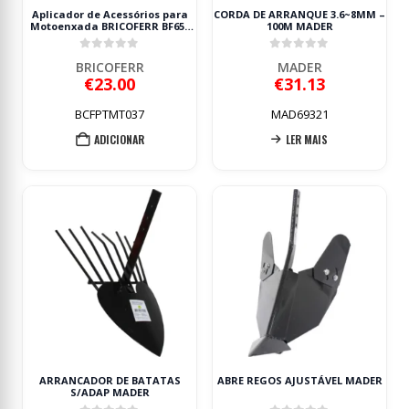
Aplicador de Acessórios para
CORDA DE ARRANQUE 3.6~8MM –
Motoenxada BRICOFERR BF650
100M MADER
40cm
0
out of 5
0
out of 5
BRICOFERR
MADER
€
23.00
€
31.13
BCFPTMT037
MAD69321
ADICIONAR
LER MAIS
ARRANCADOR DE BATATAS
ABRE REGOS AJUSTÁVEL MADER
S/ADAP MADER