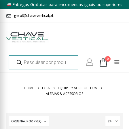
Entregas Gratuitas para encomendas iguais ou superiores
a 100€ + IVA*
geral@chavevertical.pt
Products
0
search
HOME
LOJA
EQUIP. P/ AGRICULTURA
ALFAIAS & ACESSORIOS