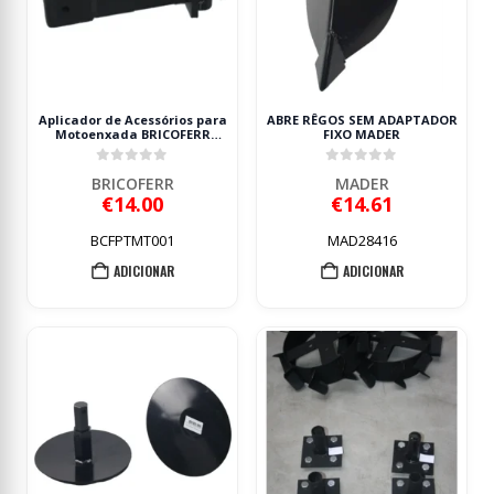
Aplicador de Acessórios para
ABRE RÊGOS SEM ADAPTADOR
Motoenxada BRICOFERR
FIXO MADER
BFW5004 25cm 32L
0
out of 5
0
out of 5
BRICOFERR
MADER
€
14.00
€
14.61
BCFPTMT001
MAD28416
ADICIONAR
ADICIONAR