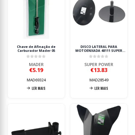
Chave de Afinação de
DISCO LATERAL PARA
Carburador Mader 05
MOTOENXADA 48111 SUPER
POWER
0
out of 5
0
out of 5
MADER
SUPER POWER
€
5.19
€
13.83
MAD69324
MAD28549
LER MAIS
LER MAIS