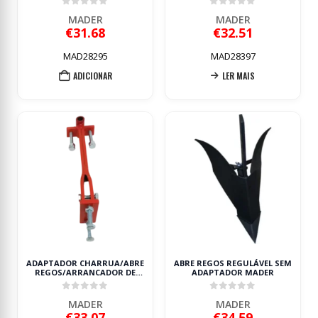
0
out of 5
0
out of 5
MADER
MADER
€
31.68
€
32.51
MAD28295
MAD28397
ADICIONAR
LER MAIS
ADAPTADOR CHARRUA/ABRE
ABRE REGOS REGULÁVEL SEM
REGOS/ARRANCADOR DE
ADAPTADOR MADER
BATATAS MADER
0
out of 5
0
out of 5
MADER
MADER
€
33.07
€
34.59