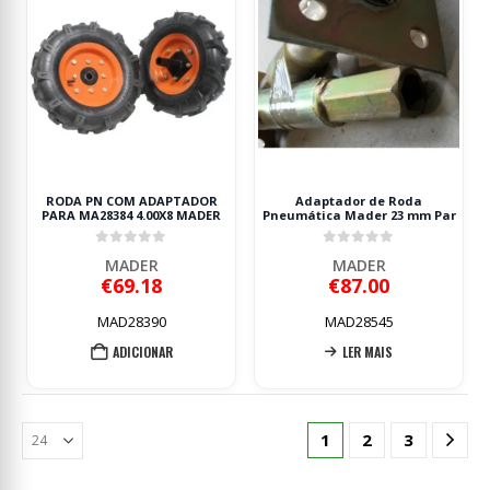
RODA PN COM ADAPTADOR
Adaptador de Roda
PARA MA28384 4.00X8 MADER
Pneumática Mader 23 mm Par
0
out of 5
0
out of 5
MADER
MADER
€
69.18
€
87.00
MAD28390
MAD28545
ADICIONAR
LER MAIS
1
2
3