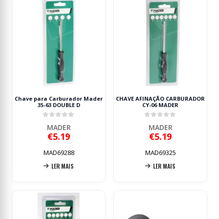
Chave para Carburador Mader
CHAVE AFINAÇÃO CARBURADOR
35-63 DOUBLE D
CY-06 MADER
0
out of 5
0
out of 5
MADER
MADER
€
5.19
€
5.19
MAD69288
MAD69325
LER MAIS
LER MAIS