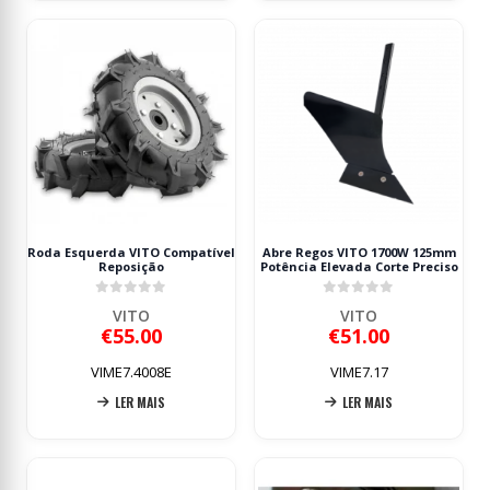
Roda Esquerda VITO Compatível
Abre Regos VITO 1700W 125mm
Reposição
Potência Elevada Corte Preciso
0
out of 5
0
out of 5
VITO
VITO
€
55.00
€
51.00
VIME7.4008E
VIME7.17
LER MAIS
LER MAIS