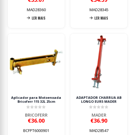
MAD28360
MAD28345
LER MAIS
LER MAIS
Aplicador para Motoenxada
ADAPTADOR CHARRUA AB
Bricoferr 115 32L 25cm
LONGO EUR5 MADER
0
out of 5
0
out of 5
BRICOFERR
MADER
€
36.00
€
36.90
BCFPT6000901
MAD28547