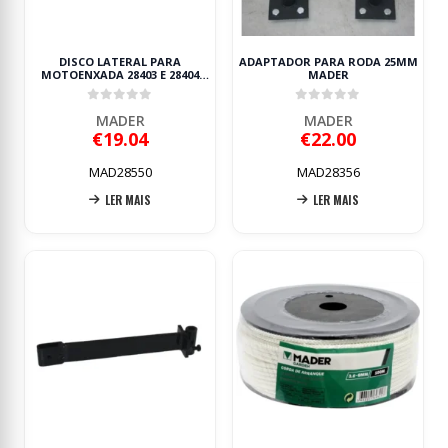
DISCO LATERAL PARA
ADAPTADOR PARA RODA 25MM
MOTOENXADA 28403 E 28404
MADER
MADER
0
out of 5
0
out of 5
MADER
MADER
€
19.04
€
22.00
MAD28550
MAD28356
LER MAIS
LER MAIS