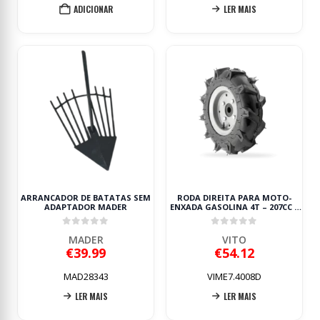
ADICIONAR
LER MAIS
ARRANCADOR DE BATATAS SEM
RODA DIREITA PARA MOTO-
ADAPTADOR MADER
ENXADA GASOLINA 4T – 207CC –
7CV – 750MM VIME7 VITO
0
out of 5
0
out of 5
MADER
VITO
€
39.99
€
54.12
MAD28343
VIME7.4008D
LER MAIS
LER MAIS