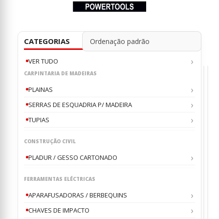
CATEGORIAS
VER TUDO
CARPINTARIA DE MADEIRAS
PLAINAS
SERRAS DE ESQUADRIA P/ MADEIRA
TUPIAS
APA
CH
,
/
DE
BER
IM
APA
Apa
C/
de
CONSTRUÇÃO CIVIL
PERC
imp
BSB1
1/4
PLADUR / GESSO CARTONADO
0
0
ou
o
LI402
AEG
AEG
AE
18V
€
€
45
1
LITI
AEG
FERRAMENTAS ELÉCTRICAS
AEG4
BS
18C
APARAFUSADORAS / BERBEQUINS
0
CHAVES DE IMPACTO