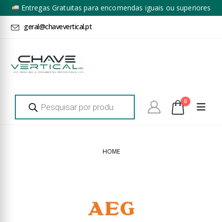
Entregas Gratuitas para encomendas iguais ou superiores
a 100€ + IVA*
geral@chavevertical.pt
Products
0
search
HOME