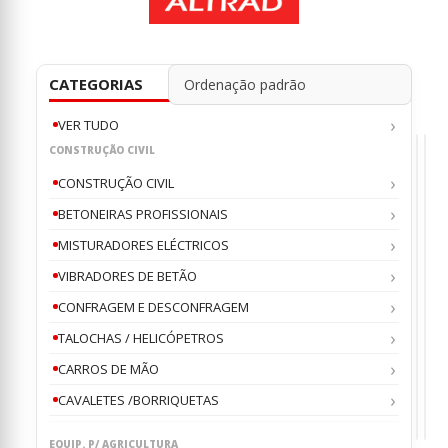
CATEGORIAS
VER TUDO
CONSTRUÇÃO CIVIL
CONSTRUÇÃO CIVIL
BETONEIRAS PROFISSIONAIS
MISTURADORES ELÉCTRICOS
BET
BE
PROF
PR
Beton
Beto
VIBRADORES DE BETÃO
Hidrá
Hidr
Horiz
Hor
CONFRAGEM E DESCONFRAGEM
ALTR
ALT
0
0
ou
o
RB40
RB4
ALT
AL
TALOCHAS / HELICÓPETROS
400
400
€
€
14
1
L
L
com
com
CARROS DE MÃO
Pá
Pá
IRBP
IRB
Desem
e
CAVALETES /BORRIQUETAS
e
Gui
Radi
Dese
EQUIP. P/ AGRICULTURA