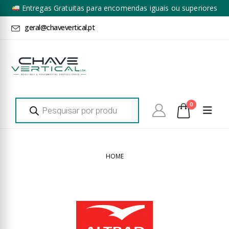
Entregas Gratuitas para encomendas iguais ou superiores
a 100€ + IVA*
geral@chavevertical.pt
Products
0
search
HOME