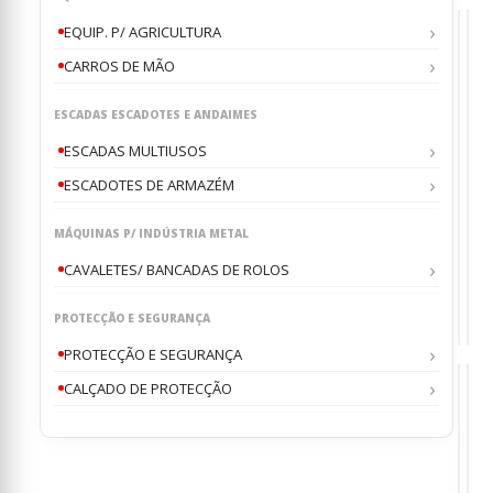
EQUIP. P/ AGRICULTURA
CARROS DE MÃO
ESCADAS ESCADOTES E ANDAIMES
BET
BE
PROF
PR
ESCADAS MULTIUSOS
Beton
Beto
Hidrá
Hidr
ESCADOTES DE ARMAZÉM
Horiz
Hor
ALTR
ALT
0
0
ou
o
RB40
RB4
ALT
AL
400
400
MÁQUINAS P/ INDÚSTRIA METAL
€
€
14
1
L
L
com
com
CAVALETES/ BANCADAS DE ROLOS
Pá
Pá
IRBP
IRB
e
e
Guinc
Rad
Não
PROTECÇÃO E SEGURANÇA
Desem
PROTECÇÃO E SEGURANÇA
CALÇADO DE PROTECÇÃO
BET
CA
,