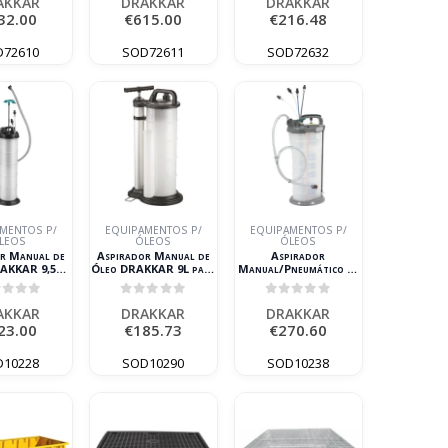
AKKAR
DRAKKAR
DRAKKAR
32.00
€
615.00
€
216.48
D72610
SOD72611
SOD72632
MENTOS P/
EQUIPAMENTOS P/
EQUIPAMENTOS P/
LEOS
ÓLEOS
ÓLEOS
r Manual de
Aspirador Manual de
Aspirador
AKKAR 9,5L
Óleo DRAKKAR 9L para
Manual/Pneumático de
ança de Óleo
Mudança de Óleo
Óleo DRAKKAR 9,5L
para Mudança de Óleo
ut of 5
0
out of 5
0
out of 5
AKKAR
DRAKKAR
DRAKKAR
23.00
€
185.73
€
270.60
D10228
SOD10290
SOD10238