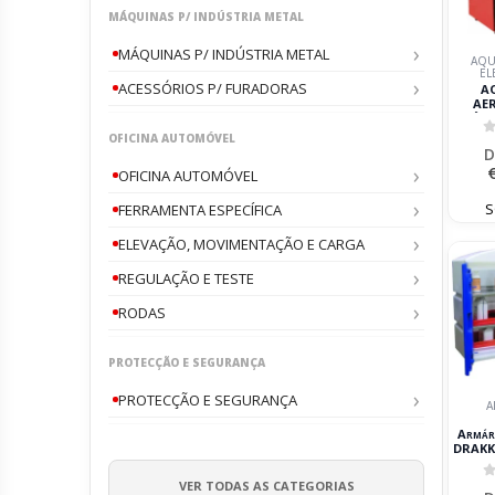
MÁQUINAS P/ INDÚSTRIA METAL
MÁQUINAS P/ INDÚSTRIA METAL
AQU
EL
ACESSÓRIOS P/ FURADORAS
A
AE
ELÉTR
OFICINA AUTOMÓVEL
0
D
OFICINA AUTOMÓVEL
S
FERRAMENTA ESPECÍFICA
ELEVAÇÃO, MOVIMENTAÇÃO E CARGA
REGULAÇÃO E TESTE
RODAS
PROTECÇÃO E SEGURANÇA
PROTECÇÃO E SEGURANÇA
A
Armár
DRAKK
2 Prate
C
VER TODAS AS CATEGORIAS
0