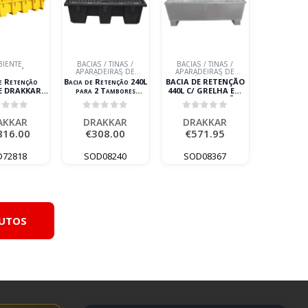
BIENTE
BACIAS / TINAS /
BACIAS / TINAS /
,
APARADEIRAS DE
APARADEIRAS DE
RETENÇÃO DE ÓLEOS
RETENÇÃO DE ÓLEOS
de Retenção
Bacia de Retenção 240L
BACIA DE RETENÇÃO
USADOS
USADOS
PE DRAKKAR
para 2 Tambores
440L C/ GRELHA EM
ntes L3280mm
DRAKKAR 650kg
AÇO PARA 4 BIDÕES
DRAKKAR
ut of 5
0
out of 5
0
out of 5
AKKAR
DRAKKAR
DRAKKAR
816.00
€
308.00
€
571.95
D72818
SOD08240
SOD08367
DUTOS