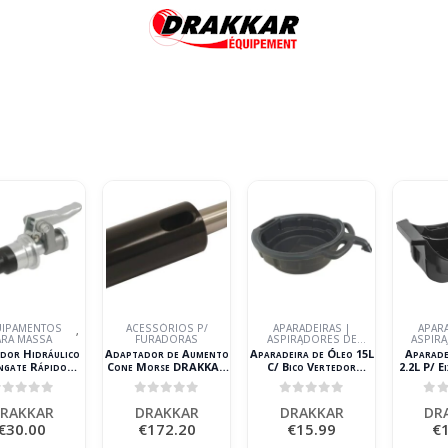
IPAMENTOS
ACESSÓRIOS P/
APARADEIRAS |
APARA
,
ARA MASSA
FURADORAS
ASPIRADORES DE
ASPIR
ÓLEO
dor Hidráulico
Adaptador de Aumento
Aparadeira de Óleo 15L
Aparade
ngate Rápido
Cone Morse DRAKKAR
C/ Bico Vertedor
2.2L P/ E
R M10 550 Bar
CM3/CM4 para
DRAKKAR
DR
Blister
Engenho de Furar
out of 5
0
out of 5
0
out of 5
0
o
RAKKAR
DRAKKAR
DRAKKAR
DR
€
30.00
€
172.20
€
15.99
€