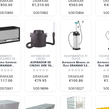
RAKKAR
DRAKKAR
DRAKKAR
DR
€
850.00
€
1,310.00
€
563.00
€
4
OD72830
SOD72832
SOD72834
SO
ARMÁRIOS
ASPIRADOR DE
EQUIPAMENTOS P/
EQUIPA
DULARES DE
CINZAS
ÓLEOS
Ó
OFICINA
rio Superior
ASPIRADOR DE
Aspirador Manual de
Aspirado
DRAKKAR
CINZAS 230V 15L
Óleo DRAKKAR 5,5L
Óleo DR
81x350mm 15kg
DRAKKAR
para Mudança de Óleo
para Mud
out of 5
0
out of 5
0
out of 5
0
o
RAKKAR
DRAKKAR
DRAKKAR
DR
€
117.00
€
79.95
€
100.86
€
1
OD72631
SOD18099
SOD10227
SO