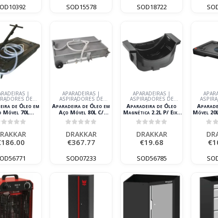
OD10392
SOD15578
SOD18722
SO
ARADEIRAS |
APARADEIRAS |
APARADEIRAS |
APARA
IRADORES DE
ASPIRADORES DE
ASPIRADORES DE
ASPIR
ÓLEO
ÓLEO
ÓLEO
eira de Óleo em
Aparadeira de Óleo em
Aparadeira de Óleo
Aparade
o Móvel 70L
Aço Móvel 80L C/
Magnética 2.2L P/ Eixo
Móvel 20L
DRAKKAR
Bomba Pneumática
de Camião DRAKKAR
DR
DRAKKAR
out of 5
0
out of 5
0
out of 5
0
o
RAKKAR
DRAKKAR
DRAKKAR
DR
€
186.00
€
367.77
€
19.68
€
1
OD56771
SOD07233
SOD56785
SO