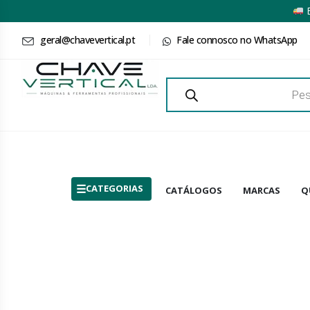
E
geral@chavevertical.pt
Fale connosco no WhatsApp
Products
search
CATEGORIAS
CATÁLOGOS
MARCAS
Q