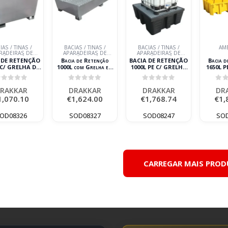
IAS / TINAS /
BACIAS / TINAS /
BACIAS / TINAS /
AM
RADEIRAS DE
APARADEIRAS DE
APARADEIRAS DE
ÇÃO DE ÓLEOS
RETENÇÃO DE ÓLEOS
RETENÇÃO DE ÓLEOS
 DE RETENÇÃO
Bacia de Retenção
BACIA DE RETENÇÃO
Bacia 
USADOS
USADOS
USADOS
 C/ GRELHA DE
1000L com Grelha em
1000L PE C/ GRELHA
1650L 
AÇO 1 IBC
Aço XXL para 2 IBC
EM AÇO PARA 1 IBC
para Esta
DRAKKAR
DRAKKAR
out of 5
0
out of 5
0
out of 5
0
o
RAKKAR
DRAKKAR
DRAKKAR
DR
1,070.10
€
1,624.00
€
1,768.74
€
1,
OD08326
SOD08327
SOD08247
SO
CARREGAR MAIS PRO