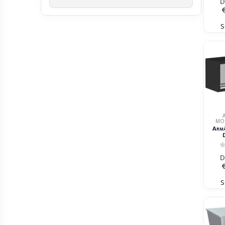
D
S
MO
Armá
680x2
0
D
S