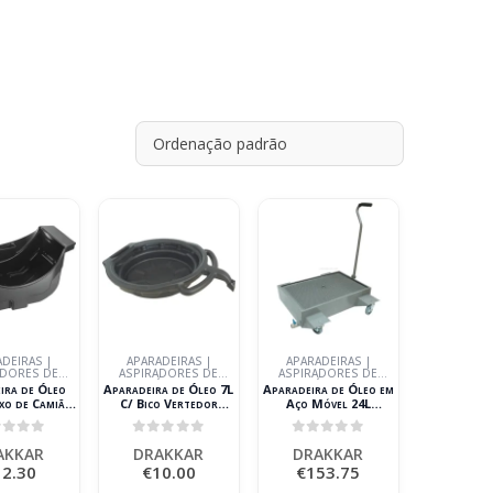
DEIRAS |
APARADEIRAS |
APARADEIRAS |
ADORES DE
ASPIRADORES DE
ASPIRADORES DE
ÓLEO
ÓLEO
ÓLEO
ira de Óleo
Aparadeira de Óleo 7L
Aparadeira de Óleo em
ixo de Camião
C/ Bico Vertedor
Aço Móvel 24L
AKKAR
DRAKKAR
DRAKKAR
ut of 5
0
out of 5
0
out of 5
AKKAR
DRAKKAR
DRAKKAR
12.30
€
10.00
€
153.75