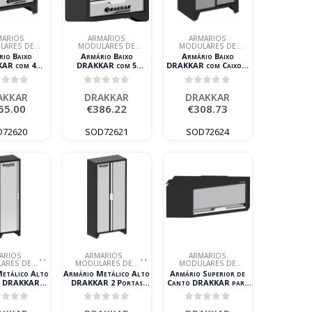
MÁRIOS
ARMÁRIOS
ARMÁRIOS
LARES DE
MODULARES DE
MODULARES DE
ICINA
OFICINA
OFICINA
io Baixo
Armário Baixo
Armário Baixo
AR com 4
DRAKKAR com 5
DRAKKAR com Caixote
80x458x987mm
Gavetas para
e Suporte para Rolo
50kg
Mobiliário de Oficina
680x458x987mm
ut of 5
0
out of 5
0
out of 5
680x458x987mm
AKKAR
DRAKKAR
DRAKKAR
55.00
€
386.22
€
308.73
D72620
SOD72621
SOD72624
ÁRIOS
ARMÁRIOS
ARMÁRIOS
,
,
,
,
ARES DE
MODULARES DE
MODULARES DE
ICINA
OFICINA
OFICINA
etálico Alto
Armário Metálico Alto
Armário Superior de
a DRAKKAR
DRAKKAR 2 Portas
Canto DRAKKAR para
58x2000mm
915x458x2000mm
Mobiliário de Oficina
865x281x350mm
ut of 5
0
out of 5
0
out of 5