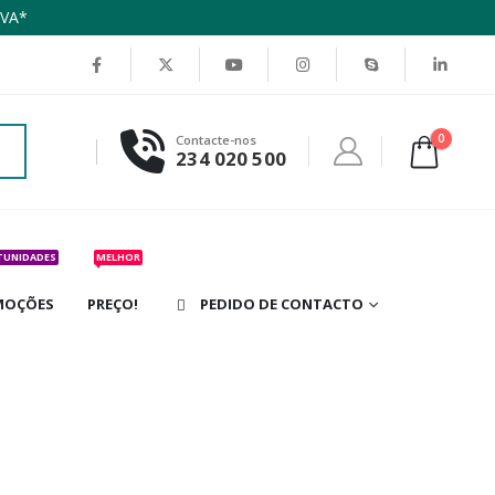
IVA*
0
Contacte-nos
234 020 500
TUNIDADES
MELHOR
MOÇÕES
PREÇO!
PEDIDO DE CONTACTO