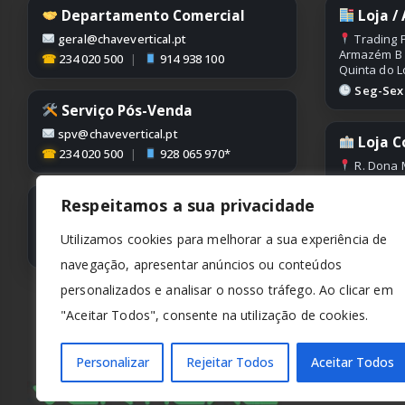
Departamento Comercial
Loja /
geral@chavevertical.pt
Trading P
Armazém B
☎
234 020 500
|
914 938 100
Quinta do L
Seg-Sex |
Serviço Pós-Venda
spv@chavevertical.pt
Loja C
☎
234 020 500
|
928 065 970*
R. Dona 
Edifício Con
Condeixa
Respeitamos a sua privacidade
Contabilidade
Seg-Sex |
contabilidade@chavevertical.pt
Utilizamos cookies para melhorar a sua experiência de
☎
234 020 500
navegação, apresentar anúncios ou conteúdos
personalizados e analisar o nosso tráfego. Ao clicar em
"Aceitar Todos", consente na utilização de cookies.
Personalizar
Rejeitar Todos
Aceitar Todos