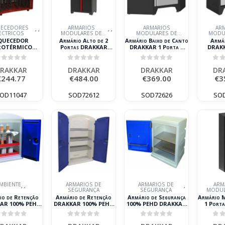
ECEDORES
ARMÁRIOS
ARMÁRIOS
AR
,
,
,
,
ECTRICOS
MODULARES DE
MODULARES DE
MODU
OFICINA
OFICINA
OF
QUECEDOR
Armário Alto de 2
Armário Baixo de Canto
Armár
ROTÉRMICO
Portas DRAKKAR
DRAKKAR 1 Porta 1
DRAKK
ICO 400V 9KW
750x470x1920mm
Prateleira
Gavetas 6
DRAKKAR
940x940x987mm
1
out of 5
0
out of 5
0
out of 5
0
o
RAKKAR
DRAKKAR
DRAKKAR
DR
€
244.77
€
484.00
€
369.00
€
3
OD11047
SOD72612
SOD72626
SO
MBIENTE
ARMÁRIOS DE
ARMÁRIOS DE
ARM
,
,
,
SEGURANÇA
SEGURANÇA
MODUL
OF
io de Retenção
Armário de Retenção
Armário de Segurança
Armário M
AR 100% PEHD
DRAKKAR 100% PEHD
100% PEHD DRAKKAR
1 Port
leiras Inox para
com 3 Prateleiras Inox
com Prateleiras Inox
600x4
orrosivos
para Corrosivos
out of 5
0
out of 5
0
out of 5
0
o