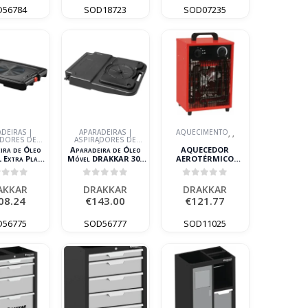
D56784
SOD18723
SOD07235
DEIRAS |
APARADEIRAS |
AQUECIMENTO
,
,
ADORES DE
ASPIRADORES DE
ÓLEO
ÓLEO
ira de Óleo
Aparadeira de Óleo
AQUECEDOR
 Extra Plana
Móvel DRAKKAR 30L
AEROTÉRMICO
AKKAR
935x730x155mm
ELÉTRICO 230V
1,7/3,3KW DRAKKAR
ut of 5
0
out of 5
0
out of 5
AKKAR
DRAKKAR
DRAKKAR
08.24
€
143.00
€
121.77
D56775
SOD56777
SOD11025