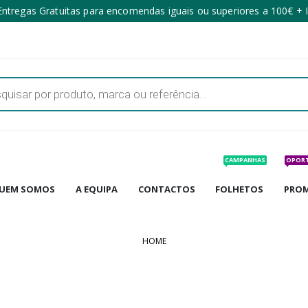
ntregas Gratuitas para encomendas iguais ou superiores a 100€ + 
CAMPANHAS
OPOR
UEM SOMOS
A EQUIPA
CONTACTOS
FOLHETOS
PRO
HOME