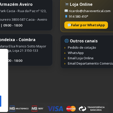
 Armazém Aveiro
Loja Online
ark Cacia - Rua da Paz nº 123,
ricardo@chavevertical.com
914 580 410*
oureiro 3800-587 Cacia - Aveiro
Falar por WhatsApp
 09:00 - 18:00
ondeixa - Coimbra
Outros canais
Maria Elsa Franco Sotto Mayor
Pedido de cotação
ímbriga, Loja 21 3150-133
WhatsApp
Email Loja Online
 09:00 - 18:00
Email Departamento Comercia