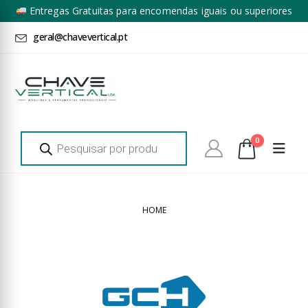
Entregas Gratuitas para encomendas iguais ou superiores
a 100€ + IVA*
geral@chavevertical.pt
Products
0
search
HOME