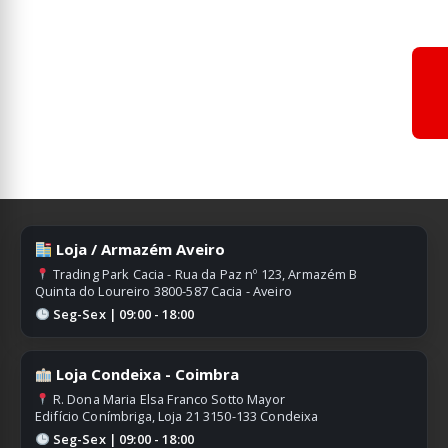
Loja / Armazém Aveiro
Trading Park Cacia - Rua da Paz nº 123, Armazém B
Quinta do Loureiro 3800-587 Cacia - Aveiro
Seg-Sex | 09:00 - 18:00
Loja Condeixa - Coimbra
R. Dona Maria Elsa Franco Sotto Mayor
Edifício Conímbriga, Loja 21 3150-133 Condeixa
Seg-Sex | 09:00 - 18:00