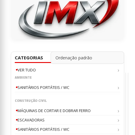
CATEGORIAS
VER TUDO
AMBIENTE
SANITÁRIOS PORTÁTEIS / WC
CONSTRUÇÃO CIVIL
ESC
ES
MÁQUINAS DE CORTAR E DOBRAR FERRO
Balde
Bal
de
Niv
ESCAVADORAS
Escav
e
IMX
Limp
SANITÁRIOS PORTÁTEIS / WC
0
0
ou
o
600
IMX
IMX
IM
CT26
100