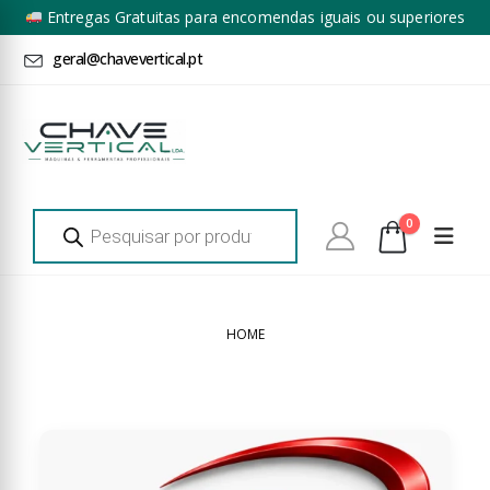
Entregas Gratuitas para encomendas iguais ou superiores
a 100€ + IVA*
geral@chavevertical.pt
Products
0
search
HOME