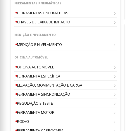
th
pro
FERRAMENTAS PNEUMÁTICAS
€2
has
FERRAMENTAS PNEUMÁTICAS
mul
var
CHAVES DE CAIXA DE IMPACTO
The
opt
MEDIÇÃO E NIVELAMENTO
ma
be
MEDIÇÃO E NIVELAMENTO
cho
on
BRA
CH
OFICINA AUTOMÓVEL
DE
DE
the
FOR
CAI
ADA
AD
OFICINA AUTOMÓVEL
/
DE
pro
“MA
1”
CAB
IM
3/8”
–
pag
ART
FERRAMENTA ESPECÍFICA
JONN
3/4’’
0
0
ou
o
S03
JON
JO
JO
ELEVAÇÃO, MOVIMENTAÇÃO E CARGA
€
€
2.
2
FERRAMENTA SINCRONIZAÇÃO
JONN
JON
REGULAÇÃO E TESTE
3A
FERRAMENTA MOTOR
RODAS
FERRAMENTA CARROÇARIA