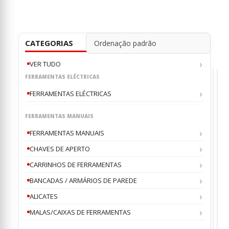
CATEGORIAS
VER TUDO
FERRAMENTAS ELÉCTRICAS
FERRAMENTAS ELÉCTRICAS
FERRAMENTAS MANUAIS
EXTR
CR
,
,
&
FERRAMENTAS MANUAIS
CO
3
ACE
ADAP
PAR
CHAVES DE APERTO
ESPEC
ALI
P/
DE
CARRINHOS DE FERRAMENTAS
0
0
ou
o
VW/A
CRA
JON
JO
JONN
V13
€
€
47
1
JO
BANCADAS / ARMÁRIOS DE PAREDE
–
€
2
JONN
ALICATES
Pr
MALAS/CAIXAS DE FERRAMENTAS
ra
JON
€1
Thi