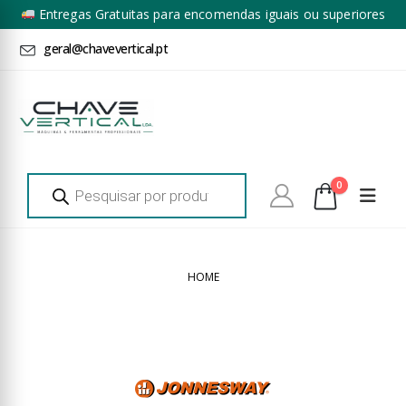
Entregas Gratuitas para encomendas iguais ou superiores
a 100€ + IVA*
geral@chavevertical.pt
Products
0
search
HOME