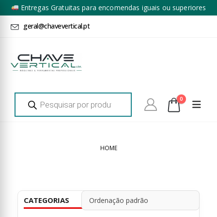
Entregas Gratuitas para encomendas iguais ou superiores
a 100€ + IVA*
geral@chavevertical.pt
Products
0
search
HOME
CATEGORIAS