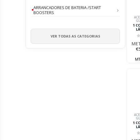
ARRANCADORES DE BATERIA /START
BOOSTERS
ACE
GU
1 C
L
REPO
VER TODAS AS CATEGORIAS
4100-6
0
MET
€
MT
ACE
GU
1 C
L
REPO
0
ME