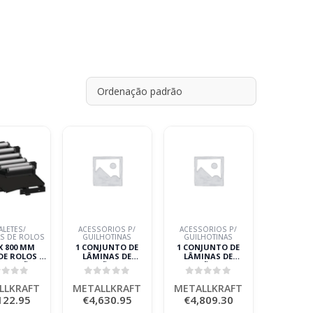
ALETES/
ACESSÓRIOS P/
ACESSÓRIOS P/
S DE ROLOS
GUILHOTINAS
GUILHOTINAS
 X 800 MM
1 CONJUNTO DE
1 CONJUNTO DE
DE ROLOS DE
LÂMINAS DE
LÂMINAS DE
ENTAÇÃO
REPOSIÇÃO HTBS-K
REPOSIÇÃO HTBS-K
LLKRAFT
3100-100
3100-130
ut of 5
0
out of 5
0
out of 5
METALLKRAFT
METALLKRAFT
LLKRAFT
METALLKRAFT
METALLKRAFT
122.95
€
4,630.95
€
4,809.30