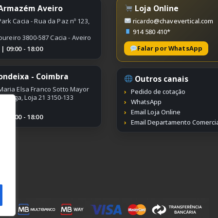
 Armazém Aveiro
Loja Online
ark Cacia - Rua da Paz nº 123,
ricardo@chavevertical.com
914 580 410*
oureiro 3800-587 Cacia - Aveiro
Falar por WhatsApp
 09:00 - 18:00
ondeixa - Coimbra
Outros canais
Maria Elsa Franco Sotto Mayor
Pedido de cotação
ímbriga, Loja 21 3150-133
WhatsApp
Email Loja Online
 09:00 - 18:00
Email Departamento Comercia