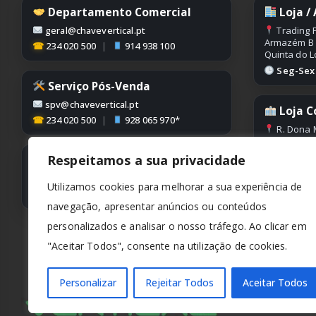
Departamento Comercial
Loja /
geral@chavevertical.pt
Trading P
Armazém B
☎
234 020 500
|
914 938 100
Quinta do L
Seg-Sex |
Serviço Pós-Venda
spv@chavevertical.pt
Loja C
☎
234 020 500
|
928 065 970*
R. Dona 
Edifício Con
Condeixa
Respeitamos a sua privacidade
Contabilidade
Seg-Sex |
contabilidade@chavevertical.pt
Utilizamos cookies para melhorar a sua experiência de
☎
234 020 500
navegação, apresentar anúncios ou conteúdos
personalizados e analisar o nosso tráfego. Ao clicar em
"Aceitar Todos", consente na utilização de cookies.
Personalizar
Rejeitar Todos
Aceitar Todos