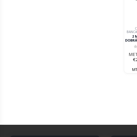
C
BANCA
2 
DOBRÁ
D
ME
0
MET
€
MT