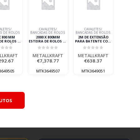
ALETES/
CAVALETES/
CAVALETES/
S DE ROLOS
BANCADAS DE ROLOS
BANCADAS DE ROLOS
X 800 MM
2000 X 800MM
2M DE EXTENSÃO
DE ROLOS DE
ESTEIRA DE ROLOS DE
PARA BATENTE COM
ENTAÇÃO
DESCARGA
METALLKRAFT
LLKRAFT
METALLKRAFT
ut of 5
0
out of 5
0
out of 5
LLKRAFT
METALLKRAFT
METALLKRAFT
292.67
€
7,378.77
€
638.37
3649505
MTK3649507
MTK3649051
DUTOS