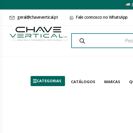
E
geral@chavevertical.pt
Fale connosco no WhatsApp
Products
search
CATEGORIAS
CATÁLOGOS
MARCAS
Q