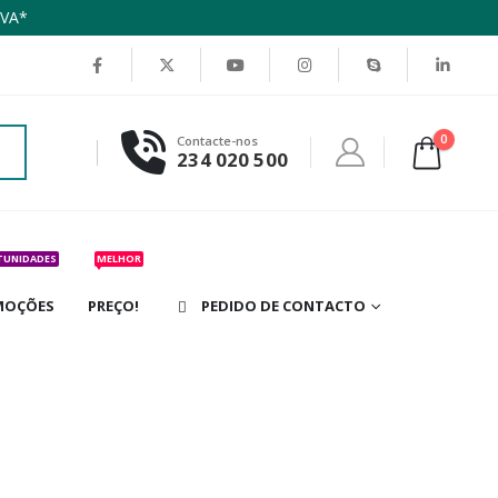
IVA*
0
Contacte-nos
234 020 500
TUNIDADES
MELHOR
MOÇÕES
PREÇO!
PEDIDO DE CONTACTO