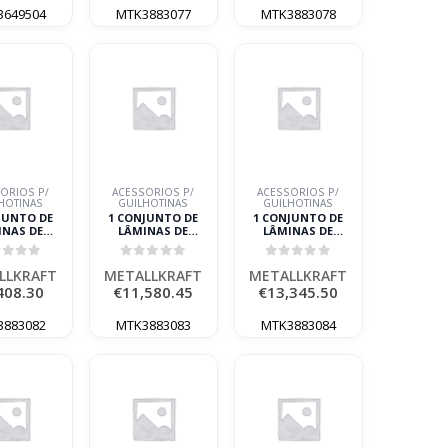
3649504
MTK3883077
MTK3883078
ÓRIOS P/
ACESSÓRIOS P/
ACESSÓRIOS P/
HOTINAS
GUILHOTINAS
GUILHOTINAS
JUNTO DE
1 CONJUNTO DE
1 CONJUNTO DE
INAS DE
LÂMINAS DE
LÂMINAS DE
ÇÃO HTBS-K
REPOSIÇÃO HTBS-K
REPOSIÇÃO HTBS-K
00-130
4100-160
4100-200
ut of 5
0
out of 5
0
out of 5
LLKRAFT
METALLKRAFT
METALLKRAFT
LLKRAFT
METALLKRAFT
METALLKRAFT
408.30
€
11,580.45
€
13,345.50
3883082
MTK3883083
MTK3883084