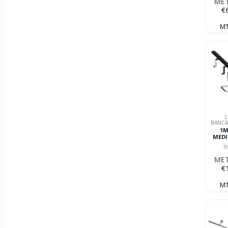
MET
€
MT
C
BANCA
1M
MEDI
ME
0
MET
€
MT