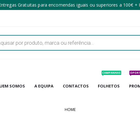
ntregas Gratuitas para encomendas iguais ou superiores a 100€ + 
CAMPANHAS
OPOR
UEM SOMOS
A EQUIPA
CONTACTOS
FOLHETOS
PRO
HOME