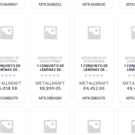
K3649601
MTK3649252
MTK3649500
MTK
SSÓRIOS P/
ACESSÓRIOS P/
ACESSÓRIOS P/
ACESS
ILHOTINAS
GUILHOTINAS
GUILHOTINAS
GUIL
ONJUNTO DE
1 CONJUNTO DE
1 CONJUNTO DE
1 CON
ÂMINAS DE
LÂMINAS DE
LÂMINAS DE
LÂM
SIÇÃO HTBS-K
REPOSIÇÃO HTBS-K
REPOSIÇÃO HTBS-K
REPOSI
3100-160
3100-200
3100-60 METALLKRAFT
41
out of 5
0
out of 5
0
out of 5
0
o
TALLKRAFT
METALLKRAFT
META
ALLKRAFT
METALLKRAFT
METALLKRAFT
META
6,058.98
€
8,899.05
€
4,452.60
€
6,
K3883079
MTK3883080
MTK3883076
MTK