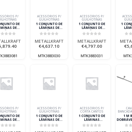
SSÓRIOS P/
ACESSÓRIOS P/
ACESSÓRIOS P/
ACESS
ILHOTINAS
GUILHOTINAS
GUILHOTINAS
GUIL
ONJUNTO DE
1 CONJUNTO DE
1 CONJUNTO DE
1 CON
ÂMINAS DE
LÂMINAS DE
LÂMINAS DE
LÂM
SIÇÃO HTBS-K
REPOSIÇÃO HTBS-T
REPOSIÇÃO HTBS-T
REPOSI
0 METALLKRAFT
3100-100
3100-130
31
out of 5
0
out of 5
0
out of 5
0
o
METALLKRAFT
METALLKRAFT
META
ALLKRAFT
METALLKRAFT
METALLKRAFT
META
5,879.40
€
4,637.10
€
4,797.00
€
5,
K3883081
MTK3883030
MTK3883031
MTK
SSÓRIOS P/
ACESSÓRIOS P/
ACESSÓRIOS P/
CAV
ILHOTINAS
GUILHOTINAS
CORTA CANTOS
BANCADA
ONJUNTO DE
1 CONJUNTO DE
1 CONJUNTO DE
1 M 
ÂMINAS DE
LÂMINAS DE
LÂMINAS
DOBRÁVE
SIÇÃO HTBS-T
REPOSIÇÃO HTBS-T
DEREPOSIÇÃO P/ AKM
DE 
4100-130
4100-60 METALLKRAFT
200-60V1 KIT
META
out of 5
0
out of 5
0
out of 5
0
o
TALLKRAFT
METALLKRAFT