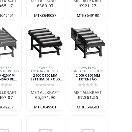
LLKRAFT
METALLKRAFT
METALLKRAFT
065.17
€
380.07
€
921.27
3649401
MTK3649087
MTK3649193
ALETES/
CAVALETES/
CAVALETES/
S DE ROLOS
BANCADAS DE ROLOS
BANCADAS DE ROLOS
 X 620 MM
2 000 X 800 MM
2 000 X 800 MM
NSÃO DE
ESTEIRA DE ROLO
EXTENSÃO
A DE ROLOS
METALLKRAFT
MOTORIZADA
ORIZADA
METALLKRAFT
ut of 5
0
out of 5
0
out of 5
LLKRAFT
LLKRAFT
METALLKRAFT
METALLKRAFT
407.07
€
5,571.90
€
7,361.55
3649257
MTK3649501
MTK3649503