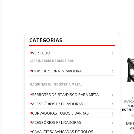
CATEGORIAS
VER TUDO
CARPINTARIA DE MADEIRAS
FITAS DE SERRA P/ MADEIRA
MÁQUINAS P/ INDÚSTRIA METAL
SERROTES DE FITA/DISCO PARA METAL
C
BANCA
ACESSÓRIOS P/ FURADORAS
1 0
ESTEIR
CURVADORAS TUBOS E BARRAS
DES
DR
0
REFRI
ACESSÓRIOS P/ LIXADORAS
MET
GUIA
€
CAVALETES/ BANCADAS DE ROLOS
ME