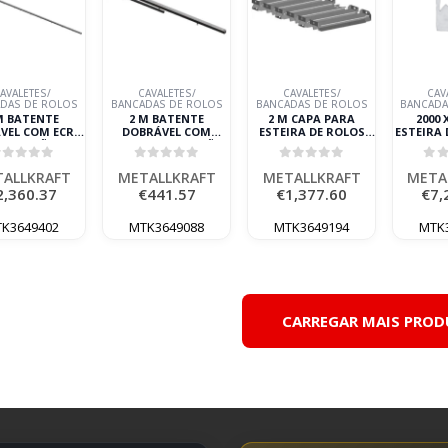
AVALETES/
CAVALETES/
CAVALETES/
CAV
DAS DE ROLOS
BANCADAS DE ROLOS
BANCADAS DE ROLOS
BANCADA
M BATENTE
2 M BATENTE
2 M CAPA PARA
2000 
VEL COM ECRÃ
DOBRÁVEL COM
ESTEIRA DE ROLOS
ESTEIRA 
E MEDIÇÃO
ESCALA DE MEDIÇÃO
METALLKRAFT
ALIM
TALLKRAFT
METALLKRAFT
META
out of 5
0
out of 5
0
out of 5
0
o
ALLKRAFT
METALLKRAFT
METALLKRAFT
META
2,360.37
€
441.57
€
1,377.60
€
7,
K3649402
MTK3649088
MTK3649194
MTK
CARREGAR MAIS PRO