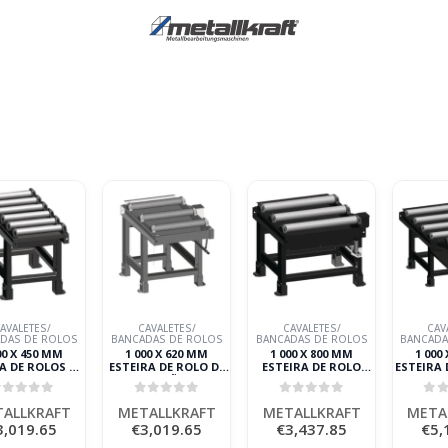
AVALETES/
CAVALETES/
CAVALETES/
CAV
DAS DE ROLOS
BANCADAS DE ROLOS
BANCADAS DE ROLOS
BANCADA
00 X 450 MM
1 000 X 620 MM
1 000 X 800 MM
1 000
A DE ROLOS DE
ESTEIRA DE ROLO DE
ESTEIRA DE ROLO
ESTEIRA 
CARGA COM
ALIMENTAÇÃO/DESCARGA1
METALLKRAFT
ALIM
ENAGEMDE
000 KG/M
META
out of 5
0
out of 5
0
out of 5
0
o
GERAÇÃO E UM
METALLKRAFT
ALLKRAFT
METALLKRAFT
METALLKRAFT
META
 DE ROLO NA
3,019.65
€
3,019.65
€
3,437.85
€
5,
LATERAL
TALLKRAFT