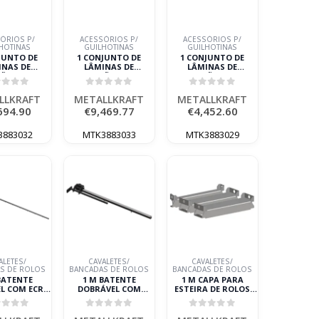
ÓRIOS P/
ACESSÓRIOS P/
ACESSÓRIOS P/
HOTINAS
GUILHOTINAS
GUILHOTINAS
JUNTO DE
1 CONJUNTO DE
1 CONJUNTO DE
INAS DE
LÂMINAS DE
LÂMINAS DE
ÇÃO HTBS-T
REPOSIÇÃO HTBS-T
REPOSIÇÃO HTBS-T
00-160
3100-200
3100-60 METALLKRAFT
ut of 5
0
out of 5
0
out of 5
LLKRAFT
METALLKRAFT
LLKRAFT
METALLKRAFT
METALLKRAFT
694.90
€
9,469.77
€
4,452.60
3883032
MTK3883033
MTK3883029
ALETES/
CAVALETES/
CAVALETES/
S DE ROLOS
BANCADAS DE ROLOS
BANCADAS DE ROLOS
BATENTE
1 M BATENTE
1 M CAPA PARA
L COM ECRÃ
DOBRÁVEL COM
ESTEIRA DE ROLOS
MEDIÇÃO
ESCALA DE MEDIÇÃO
METALLKRAFT
LLKRAFT
METALLKRAFT
ut of 5
0
out of 5
0
out of 5