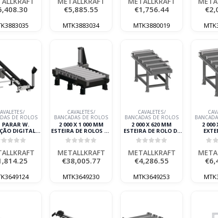
ALLKRAFT
METALLKRAFT
METALLKRAFT
META
6,408.30
€
5,885.55
€
1,756.44
€
2,
K3883035
MTK3883034
MTK3880019
MTK
AVALETES/
CAVALETES/
CAVALETES/
CAV
DAS DE ROLOS
BANCADAS DE ROLOS
BANCADAS DE ROLOS
BANCADA
 PARAR W.
2 000 X 1 000 MM
2 000 X 620 MM
2 000
ÇÃO DIGITAL
ESTEIRA DE ROLOS DE
ESTEIRA DE ROLO DE
EXTE
TALLKRAFT
TRABALHOS
ALIMENTAÇÃO/DESCARGA1
ESTEIR
PESADOS,7000 KG/M
000 KG/M
MOT
out of 5
0
out of 5
0
out of 5
0
o
METALLKRAFT
METALLKRAFT
META
ALLKRAFT
METALLKRAFT
METALLKRAFT
META
1,814.25
€
38,005.77
€
4,286.55
€
6,
K3649124
MTK3649230
MTK3649253
MTK