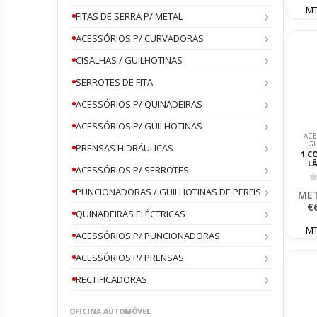
MT
FITAS DE SERRA P/ METAL
ACESSÓRIOS P/ CURVADORAS
CISALHAS / GUILHOTINAS
SERROTES DE FITA
ACESSÓRIOS P/ QUINADEIRAS
ACESSÓRIOS P/ GUILHOTINAS
ACE
GU
PRENSAS HIDRÁULICAS
1 C
L
ACESSÓRIOS P/ SERROTES
REPO
0
PUNCIONADORAS / GUILHOTINAS DE PERFIS
ME
MET
€
QUINADEIRAS ELÉCTRICAS
MT
ACESSÓRIOS P/ PUNCIONADORAS
ACESSÓRIOS P/ PRENSAS
RECTIFICADORAS
OFICINA AUTOMÓVEL