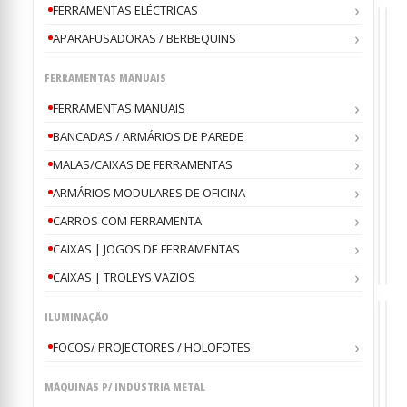
FERRAMENTAS ELÉCTRICAS
APARAFUSADORAS / BERBEQUINS
FERRAMENTAS MANUAIS
FERRAMENTAS MANUAIS
AMBIE
DE
,
,
,
,
/
AR
AR
Ar
BANCADAS / ARMÁRIOS DE PAREDE
CO
ACON
Con
/
INDU
Port
VE
MALAS/CAIXAS DE FERRAMENTAS
C/
Met
0
0
ou
o
BOM
ART
MET
ME
ARMÁRIOS MODULARES DE OFICINA
DE
120
€
€
3,
6
CALO
CH
MET
4
CARROS COM FERRAMENTA
em
ASK7
ASK
1
CAIXAS | JOGOS DE FERRAMENTAS
24h
CAIXAS | TROLEYS VAZIOS
ILUMINAÇÃO
FOCOS/ PROJECTORES / HOLOFOTES
MÁQUINAS P/ INDÚSTRIA METAL
ARM
AR
,