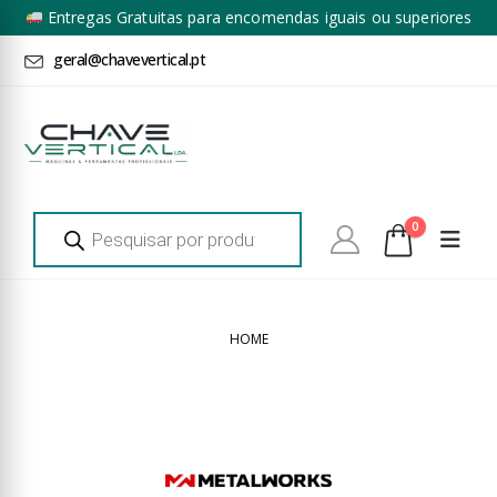
Entregas Gratuitas para encomendas iguais ou superiores
a 100€ + IVA*
geral@chavevertical.pt
Products
0
search
HOME