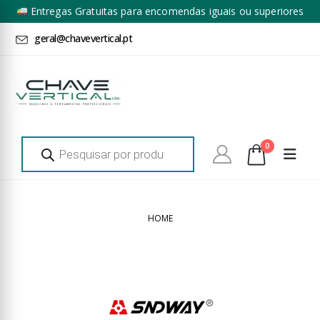
Entregas Gratuitas para encomendas iguais ou superiores
a 100€ + IVA*
geral@chavevertical.pt
Products
0
search
HOME