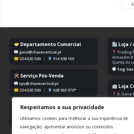
S
Departamento Comercial
Loja /
geral@chavevertical.pt
Trading P
Armazém B
☎
234 020 500
|
914 938 100
Quinta do L
Seg-Sex |
Serviço Pós-Venda
spv@chavevertical.pt
Loja C
☎
234 020 500
|
928 065 970*
R. Dona 
Edifício Con
Condeixa
Respeitamos a sua privacidade
Contabilidade
Seg-Sex |
contabilidade@chavevertical.pt
Utilizamos cookies para melhorar a sua experiência de
☎
234 020 500
navegação, apresentar anúncios ou conteúdos