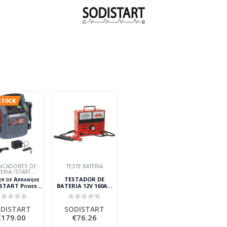
STOCK
NCADORES DE
TESTE BATERIA
ERIA /START
BOOSTERS
er de Arranque
TESTADOR DE
START Power
BATERIA 12V 160AH
500 12V 2250A
SODISTART
22Ah
out of 5
0
out of 5
DISTART
SODISTART
€
179.00
€
76.26