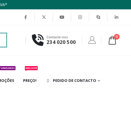
IVA*
0
Contacte-nos
234 020 500
TUNIDADES
MELHOR
MOÇÕES
PREÇO!
PEDIDO DE CONTACTO