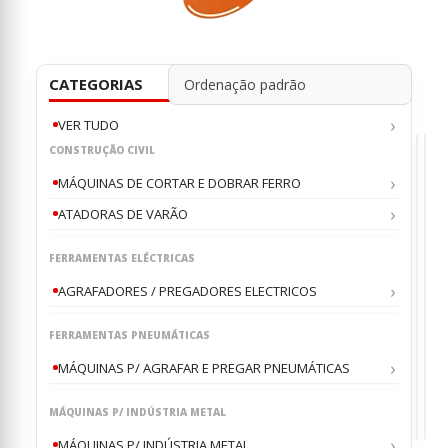
CATEGORIAS
VER TUDO
CONSTRUÇÃO CIVIL
MÁQUINAS DE CORTAR E DOBRAR FERRO
ATADORAS DE VARÃO
AGR
MÁ
/
P/
FERRAMENTAS ELÉCTRICAS
PRE
AG
AGR
AG
ELEC
E
A
A
AGRAFADORES / PREGADORES ELECTRICOS
PR
BATE
GÁ
PN
CR5/9
FS-
0
0
ou
o
24
40
TJEP
TJE
FERRAMENTAS PNEUMÁTICAS
TJEP
CER
€
€
1,
1
TJE
MÁQUINAS P/ AGRAFAR E PREGAR PNEUMÁTICAS
POW
PO
MÁQUINAS P/ INDÚSTRIA METAL
MÁQUINAS P/ INDÚSTRIA METAL