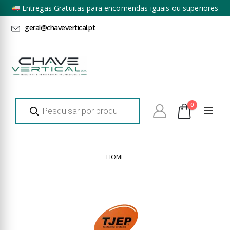
Entregas Gratuitas para encomendas iguais ou superiores
a 100€ + IVA*
geral@chavevertical.pt
Products
0
search
HOME