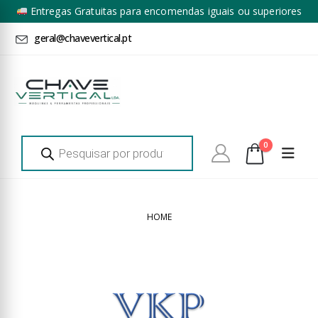
Entregas Gratuitas para encomendas iguais ou superiores
a 100€ + IVA*
geral@chavevertical.pt
Products
0
search
HOME