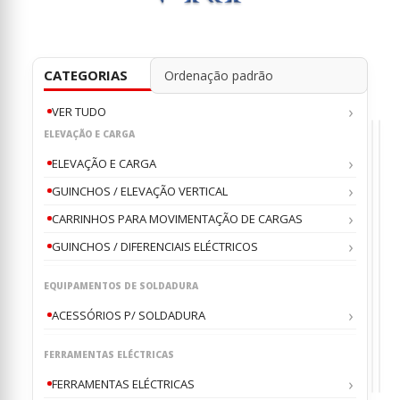
CATEGORIAS
VER TUDO
ELEVAÇÃO E CARGA
SÓ
ELEVAÇÃO E CARGA
GUINCHOS / ELEVAÇÃO VERTICAL
CARRINHOS PARA MOVIMENTAÇÃO DE CARGAS
AFIA
PA
,
DE
DE
DIS
TR
AFIA
ALA
GUINCHOS / DIFERENCIAIS ELÉCTRICOS
/
DE
DE
TR
DISC
ELE
DE
DIA
200
RO
EQUIPAMENTOS DE SOLDADURA
0
0
ou
o
VKP
MM
VKP
VK
150
€
€
29
1
KG
ACESSÓRIOS P/ SOLDADURA
VKP
VKPZ
VKP
FERRAMENTAS ELÉCTRICAS
FERRAMENTAS ELÉCTRICAS