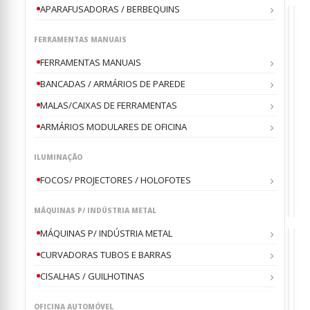
APARAFUSADORAS / BERBEQUINS
FERRAMENTAS MANUAIS
FERRAMENTAS MANUAIS
BANCADAS / ARMÁRIOS DE PAREDE
CRA
AP
,
&
|
COM
AS
ALIC
Apa
MALAS/CAIXAS DE FERRAMENTAS
DE
HIDR
de
ÓL
DE
Óle
ARMÁRIOS MODULARES DE OFICINA
ATRI
15
0
0
ou
o
C/
Litr
VKP
VK
SIST.
VKP
€
€
23
2
SEG
15L
ILUMINAÇÃO
16-
565
300M
VKPK
VK
FOCOS/ PROJECTORES / HOLOFOTES
VKP
MÁQUINAS P/ INDÚSTRIA METAL
MÁQUINAS P/ INDÚSTRIA METAL
CURVADORAS TUBOS E BARRAS
CISALHAS / GUILHOTINAS
ARM
ARM
OFICINA AUTOMÓVEL
,
,