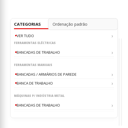
CATEGORIAS
VER TUDO
FERRAMENTAS ELÉCTRICAS
BANCADAS DE TRABALHO
FERRAMENTAS MANUAIS
BANC
BAN
,
,
,
,
,
DE
/
BANCADAS / ARMÁRIOS DE PAREDE
TRAB
ARM
BAN
BA
DE
DE
DE
BANCA DE TRABALHO
PAR
TRA
TR
WSS
WS
0
0
ou
o
620
640
WOL
WO
MÁQUINAS P/ INDÚSTRIA METAL
1130
113
€
€
43
5
MM
MM
WOLF
WOL
BANCADAS DE TRABALHO
CSL8
CSL