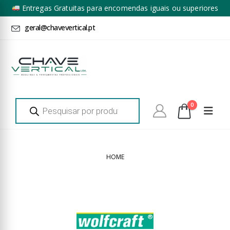
Entregas Gratuitas para encomendas iguais ou superiores
a 100€ + IVA*
geral@chavevertical.pt
Products
0
search
HOME