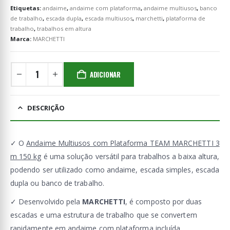
Etiquetas:
andaime
,
andaime com plataforma
,
andaime multiusos
,
banco
de trabalho
,
escada dupla
,
escada multiusos
,
marchetti
,
plataforma de
trabalho
,
trabalhos em altura
Marca:
MARCHETTI
ADICIONAR
DESCRIÇÃO
✓ O
Andaime Multiusos com Plataforma TEAM MARCHETTI 3
m 150 kg
é uma solução versátil para trabalhos a baixa altura,
podendo ser utilizado como andaime, escada simples, escada
dupla ou banco de trabalho.
✓ Desenvolvido pela
MARCHETTI
, é composto por duas
escadas e uma estrutura de trabalho que se convertem
rapidamente em andaime com plataforma incluída.