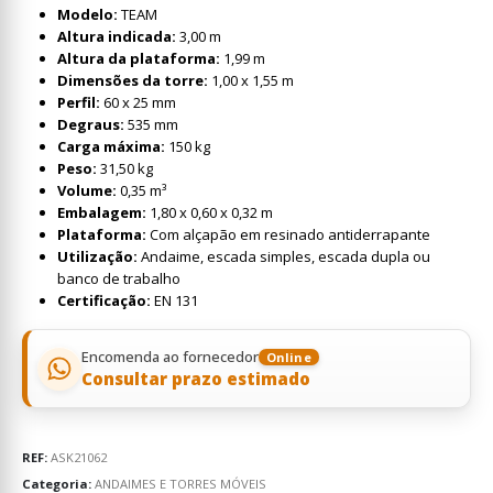
Modelo:
TEAM
Altura indicada:
3,00 m
Altura da plataforma:
1,99 m
Dimensões da torre:
1,00 x 1,55 m
Perfil:
60 x 25 mm
Degraus:
535 mm
Carga máxima:
150 kg
Peso:
31,50 kg
Volume:
0,35 m³
Embalagem:
1,80 x 0,60 x 0,32 m
Plataforma:
Com alçapão em resinado antiderrapante
Utilização:
Andaime, escada simples, escada dupla ou
banco de trabalho
Certificação:
EN 131
Encomenda ao fornecedor
Online
Consultar prazo estimado
REF:
ASK21062
Categoria:
ANDAIMES E TORRES MÓVEIS