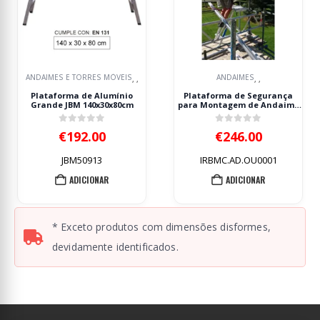
ANDAIMES
ANDAIMES
,
,
,
Plataforma de Segurança
Andaime Solo Tower Mini
para Montagem de Andaime
PERSUM ST560M 5.60m
IRBAL One Up 6.2kg
200kg/m²
0
out of 5
0
out of 5
€
246.00
€
3,877.00
IRBMC.AD.OU0001
PER14H0520
ADICIONAR
ADICIONAR
* Exceto produtos com dimensões disformes,
devidamente identificados.