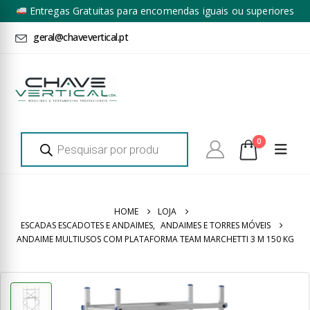
Entregas Gratuitas para encomendas iguais ou superiores
a 100€ + IVA*
geral@chavevertical.pt
Products
0
search
HOME
LOJA
ESCADAS ESCADOTES E ANDAIMES
,
ANDAIMES E TORRES MÓVEIS
ANDAIME MULTIUSOS COM PLATAFORMA TEAM MARCHETTI 3 M 150 KG