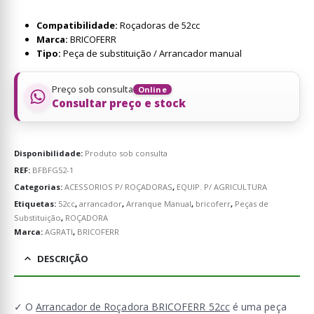
Compatibilidade:
Roçadoras de 52cc
Marca:
BRICOFERR
Tipo:
Peça de substituição / Arrancador manual
Preço sob consulta
Online
Consultar preço e stock
Disponibilidade:
Produto sob consulta
REF:
BFBFG52-1
Categorias:
ACESSORIOS P/ ROÇADORAS
,
EQUIP. P/ AGRICULTURA
Etiquetas:
52cc
,
arrancador
,
Arranque Manual
,
bricoferr
,
Peças de
Substituição
,
ROÇADORA
Marca:
AGRATI
,
BRICOFERR
DESCRIÇÃO
✓ O
Arrancador de Roçadora BRICOFERR 52cc
é uma peça