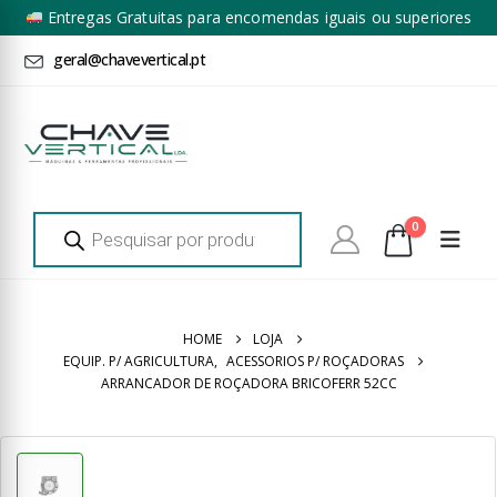
Entregas Gratuitas para encomendas iguais ou superiores
a 100€ + IVA*
geral@chavevertical.pt
Products
0
search
HOME
LOJA
EQUIP. P/ AGRICULTURA
,
ACESSORIOS P/ ROÇADORAS
ARRANCADOR DE ROÇADORA BRICOFERR 52CC