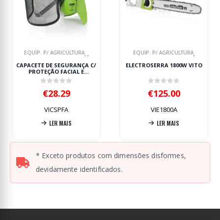
EQUIP. P/ AGRICULTURA
EQUIP. P/ AGRICULTURA
,
,
,
CAPACETE DE SEGURANÇA C/
ELECTROSERRA 1800W VITO
PROTEÇÃO FACIAL E
AURICULAR
0
out of 5
0
out of 5
€
28.29
€
125.00
VICSPFA
VIE1800A
LER MAIS
LER MAIS
* Exceto produtos com dimensões disformes,
devidamente identificados.