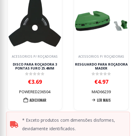
ACESSORIOS P/ ROÇADORAS
ACESSORIOS P/ ROÇADORAS
DISCO PARA ROÇADORA 3
RESGUARDO PARA ROÇADORA
PONTAS FURO 25.4MM
MADER
0
out of 5
0
out of 5
€
3.69
€
4.97
POWERED236504
MAD66239
ADICIONAR
LER MAIS
* Exceto produtos com dimensões disformes,
devidamente identificados.