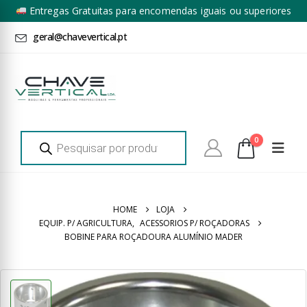
Entregas Gratuitas para encomendas iguais ou superiores
a 100€ + IVA*
geral@chavevertical.pt
Products
0
search
HOME
LOJA
EQUIP. P/ AGRICULTURA
,
ACESSORIOS P/ ROÇADORAS
BOBINE PARA ROÇADOURA ALUMÍNIO MADER