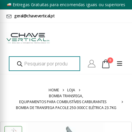
Entregas Gratuitas para encomendas iguais ou superiores
a 100€ + IVA*
geral@chavevertical.pt
Products
0
search
HOME
LOJA
BOMBA TRANSFEGA
,
EQUIPAMENTOS PARA COMBUSTÍVEIS CARBURANTES
BOMBA DE TRANSFEGA PACOLE 250-300CC ELÉTRICA 23.7KG