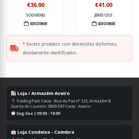
out of 5
0
out of 5
0
o
€
36.00
€
41.00
€
4
OD08382
JBM51253
SOD
ADICIONAR
ADICIONAR
A
* Exceto produtos com dimensões disformes,
devidamente identificados.
Loja / Armazém Aveiro
Trading Park Cacia - Rua da Paz nº 123, Armazém B
Quinta do Loureiro 3800-587 Cacia - Aveiro
Seg-Sex | 09:00 - 18:00
Loja Condeixa - Coimbra