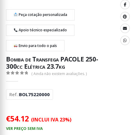
Peça cotação personalizada
Apoio técnico especializado
Envio para todo o país
Bomba de Transfega PACOLE 250-
300cc Elétrica 23.7kg
( Ainda não existem avaliações. )
0
out of 5
Ref.:
BOL75220000
€
54.12
(INCLUI IVA 23%)
VER PREÇO SEM IVA