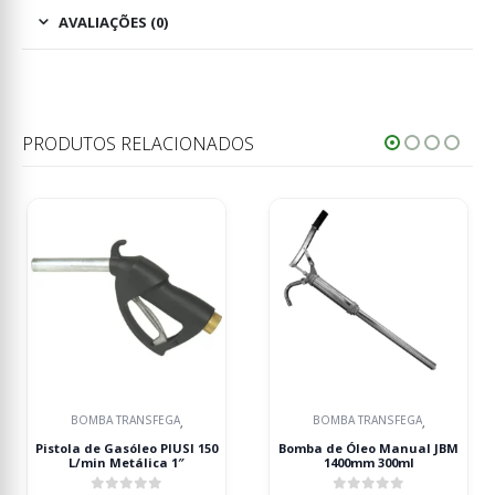
AVALIAÇÕES (0)
PRODUTOS RELACIONADOS
 TRANSFEGA
BOMBA TRANSFEGA
BOMBA T
,
,
Gasóleo PIUSI 150
Bomba de Óleo Manual JBM
BOMBA TRAN
 Metálica 1″
1400mm 300ml
ÓLEO & D