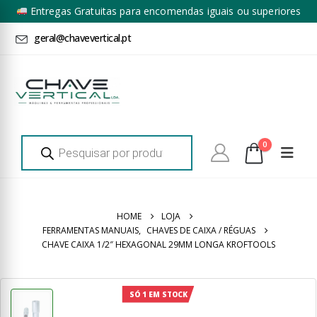
Entregas Gratuitas para encomendas iguais ou superiores
a 100€ + IVA*
geral@chavevertical.pt
Products
0
search
HOME
LOJA
FERRAMENTAS MANUAIS
,
CHAVES DE CAIXA / RÉGUAS
CHAVE CAIXA 1/2″ HEXAGONAL 29MM LONGA KROFTOOLS
SÓ 1 EM STOCK