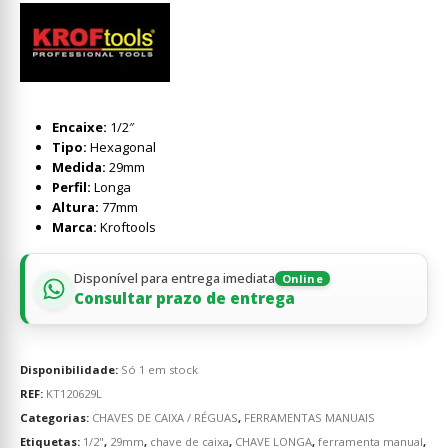
Encaixe:
1/2″
Tipo:
Hexagonal
Medida:
29mm
Perfil:
Longa
Altura:
77mm
Marca:
Kroftools
Disponível para entrega imediata
Online
Consultar prazo de entrega
Disponibilidade:
Só 1 em stock
REF:
KT120629L
Categorias:
CHAVES DE CAIXA / RÉGUAS
,
FERRAMENTAS MANUAIS
Etiquetas:
1/2"
,
29mm
,
chave de caixa
,
CHAVE LONGA
,
ferramenta manual
,