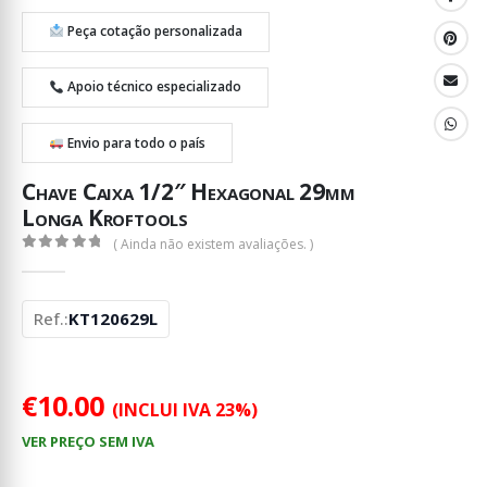
Peça cotação personalizada
Apoio técnico especializado
Envio para todo o país
Chave Caixa 1/2″ Hexagonal 29mm
Longa Kroftools
( Ainda não existem avaliações. )
0
out of 5
Ref.:
KT120629L
€
10.00
(INCLUI IVA 23%)
VER PREÇO SEM IVA