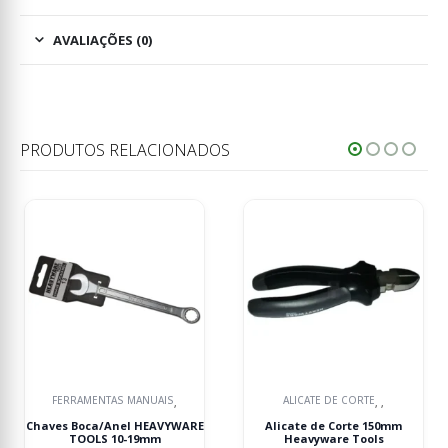
AVALIAÇÕES (0)
PRODUTOS RELACIONADOS
NTAS MANUAIS
ALICATE DE CORTE
MAR
,
,
,
a/Anel HEAVYWARE
Alicate de Corte 150mm
Maceta Qua
S 10-19mm
Heavyware Tools
HEAVYW