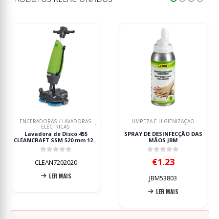
LIMPEZA E HIGIENIZAÇÃO
LIMPEZA E HIGIENIZAÇÃO
SPRAY DE DESINFECÇÃO DAS
PULVERIZADOR DESINFETANTE
MÃOS JBM
DE SUPERFÍCIE 1L JBM
0
out of 5
0
out of 5
€
1.23
€
6.15
JBM53803
JBM53828
LER MAIS
ADICIONAR