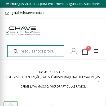
Entregas Gratuitas para encomendas iguais ou superiores
a 100€ + IVA*
geral@chavevertical.pt
Products
0
search
HOME
LOJA
LIMPEZA E HIGIENIZAÇÃO
,
ACESSÓRIOS P/ MÁQUINA DE LAVAR PEÇAS
CREME LAVA MÃOS C/ MICROPARTÍCULAS RAVIOL