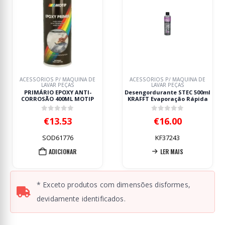
S P/ MÁQUINA DE
ACESSÓRIOS P/ MÁQUINA DE
LIMPEZA E 
VAR PEÇAS
LAVAR PEÇAS
O EPOXY ANTI-
Desengordurante STEC 500ml
CREME L
O 400ML MOTIP
KRAFFT Evaporação Rápida
MICROPART
out of 5
0
out of 5
0
o
€
13.53
€
16.00
€
1
OD61776
KF37243
RAVIO
ADICIONAR
LER MAIS
A
* Exceto produtos com dimensões disformes,
devidamente identificados.