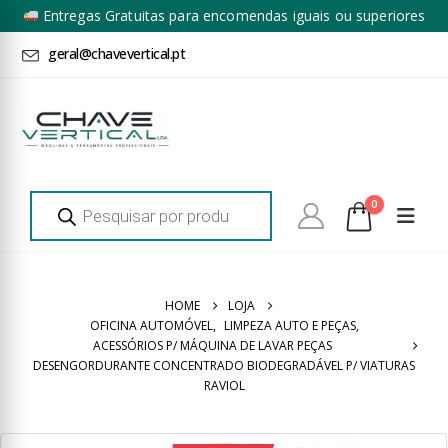
Entregas Gratuitas para encomendas iguais ou superiores
a 100€ + IVA*
geral@chavevertical.pt
Products
0
search
HOME
LOJA
OFICINA AUTOMÓVEL
,
LIMPEZA AUTO E PEÇAS
,
ACESSÓRIOS P/ MÁQUINA DE LAVAR PEÇAS
DESENGORDURANTE CONCENTRADO BIODEGRADÁVEL P/ VIATURAS
RAVIOL