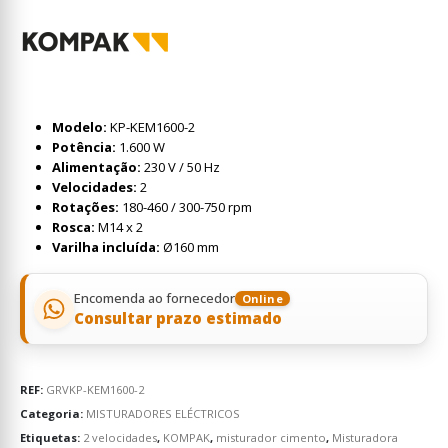
Modelo:
KP-KEM1600-2
Potência:
1.600 W
Alimentação:
230 V / 50 Hz
Velocidades:
2
Rotações:
180-460 / 300-750 rpm
Rosca:
M14 x 2
Varilha incluída:
Ø160 mm
Encomenda ao fornecedor
Online
Consultar prazo estimado
REF:
GRVKP-KEM1600-2
Categoria:
MISTURADORES ELÉCTRICOS
Etiquetas:
2 velocidades
,
KOMPAK
,
misturador cimento
,
Misturadora