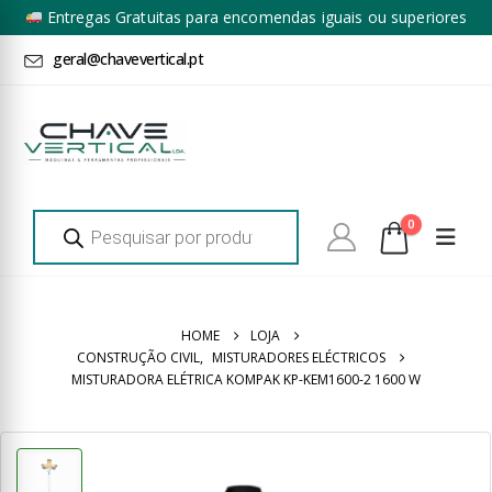
Entregas Gratuitas para encomendas iguais ou superiores
a 100€ + IVA*
geral@chavevertical.pt
Products
0
search
HOME
LOJA
CONSTRUÇÃO CIVIL
,
MISTURADORES ELÉCTRICOS
MISTURADORA ELÉTRICA KOMPAK KP-KEM1600-2 1600 W