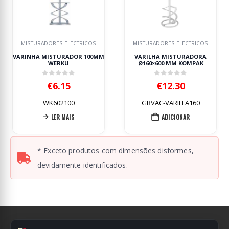
MISTURADORES ELÉCTRICOS
MISTURADORES ELÉCTRICOS
ARINHA MISTURADOR 100MM
VARILHA MISTURADORA
M
WERKU
Ø160×600 MM KOMPAK
12
0
out of 5
0
out of 5
€
6.15
€
12.30
WK602100
GRVAC-VARILLA160
LER MAIS
ADICIONAR
* Exceto produtos com dimensões disformes,
devidamente identificados.