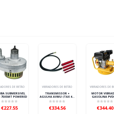
RADORES DE BETÃO
VIBRADORES DE BETÃO
VIBRADORES DE B
BA SUBMERSIVEL
TRANSMISSOR +
MOTOR VIBRA
5 75X5MT POWERED
AGULHA AVMU (TAX 4M
GASOLINA PVD
+ AX48) ENAR
POWERED
0
out of 5
0
out of 5
0
out of
€
227.55
€
334.56
€
344.40