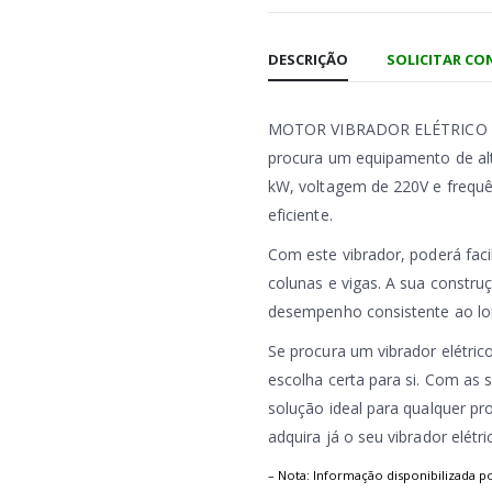
DESCRIÇÃO
SOLICITAR C
MOTOR VIBRADOR ELÉTRICO PV
procura um equipamento de al
kW, voltagem de 220V e frequê
eficiente.
Com este vibrador, poderá faci
colunas e vigas. A sua constru
desempenho consistente ao l
Se procura um vibrador elétri
escolha certa para si. Com as 
solução ideal para qualquer p
adquira já o seu vibrador elé
– Nota: Informação disponibilizada p