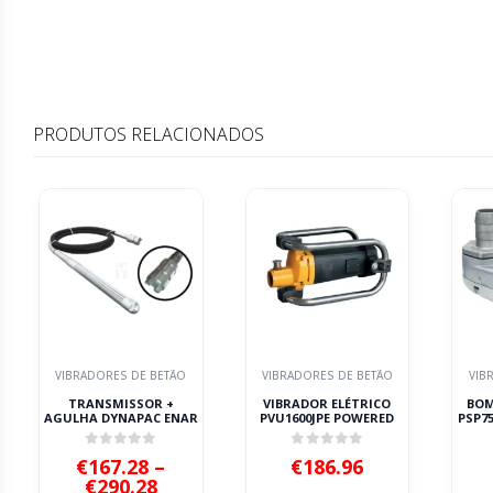
PRODUTOS RELACIONADOS
VIBRADORES DE BETÃO
VIBRADORES DE BETÃO
VIB
TRANSMISSOR +
VIBRADOR ELÉTRICO
BOM
AGULHA DYNAPAC ENAR
PVU1600JPE POWERED
PSP7
0
out of 5
0
out of 5
€
167.28
–
€
186.96
Price
€
290.28