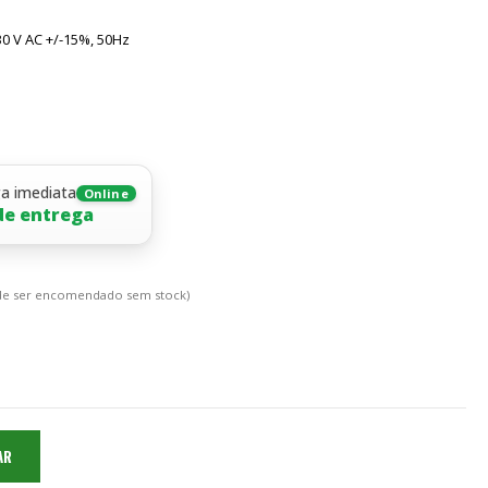
0 V AC +/-15%, 50Hz
ga imediata
Online
de entrega
de ser encomendado sem stock)
AR