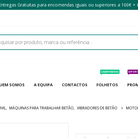
ntregas Gratuitas para encomendas iguais ou superiores a 100€ + 
CAMPANHAS
OPOR
UEM SOMOS
A EQUIPA
CONTACTOS
FOLHETOS
PRO
VIL
,
MÁQUINAS PARA TRABALHAR BETÃO
,
VIBRADORES DE BETÃO
MOTOR