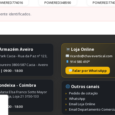
OWERED774016
POWERED348590
POWERED774
nte identificados.
 Armazém Aveiro
Loja Online
ark Cacia - Rua da Paz nº 123,
ricardo@chavevertical.com
914 580 410*
oureiro 3800-587 Cacia - Aveiro
Falar por WhatsApp
 09:00 - 18:00
ondeixa - Coimbra
Outros canais
Maria Elsa Franco Sotto Mayor
Pedido de cotação
ímbriga, Loja 21 3150-133
WhatsApp
Email Loja Online
 09:00 - 18:00
Email Departamento Comercia