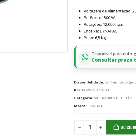
Voltagem de Alimentação: 23
Potência: 1500 W
Rotações: 12.000 r.p.m.
Encaixe: DYNAPAC
Peso: 6,5 Kg
Disponível para entre
Consultar prazo 
Disponibilidade:
Só 1 em stock (po
REF:
POWERED774013
Categoria:
VIBRADORES DE BETÃO
Marca:
POWERED
ADICION