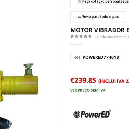
Peça cotação personalizada
Envio para todo o país
MOTOR VIBRADOR E
( Ainda não existem a
0
out of 5
Ref.:
POWERED774013
€
239.85
(INCLUI IVA 
VER PREÇO SEM IVA