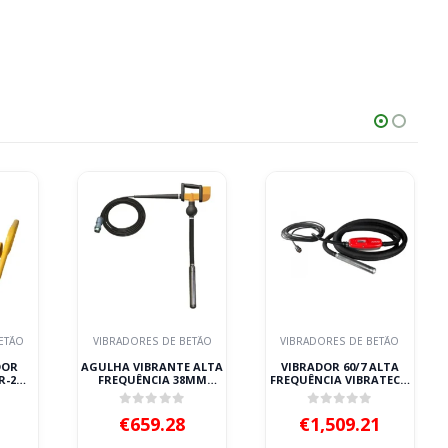
ETÃO
VIBRADORES DE BETÃO
VIBRADORES DE BETÃO
DOR
AGULHA VIBRANTE ALTA
VIBRADOR 60/7 ALTA
R-2
FREQUÊNCIA 38MM
FREQUÊNCIA VIBRATECH
MP38AFP ENAR
GOLD ALTRAD
 5
0
out of 5
0
out of 5
€
659.28
€
1,509.21