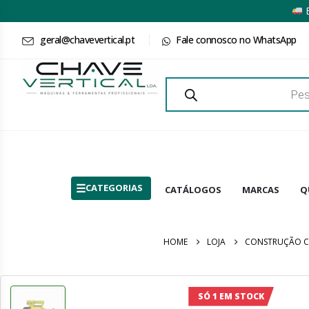
E
geral@chavevertical.pt
Fale connosco no WhatsApp
Products
search
CATEGORIAS
CATÁLOGOS
MARCAS
Q
HOME
LOJA
CONSTRUÇÃO CI
SÓ 1 EM STOCK