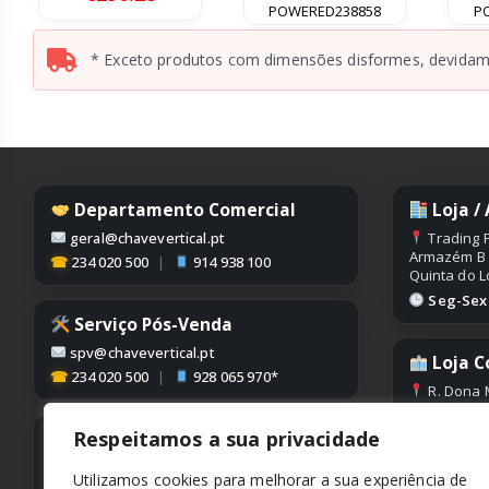
range:
POWERED238858
P
€167.28
through
* Exceto produtos com dimensões disformes, devidame
€290.28
Departamento Comercial
Loja /
geral@chavevertical.pt
Trading P
Armazém B
☎
234 020 500
|
914 938 100
Quinta do L
Seg-Sex |
Serviço Pós-Venda
spv@chavevertical.pt
Loja C
☎
234 020 500
|
928 065 970*
R. Dona 
Edifício Con
Condeixa
Respeitamos a sua privacidade
Contabilidade
Seg-Sex |
contabilidade@chavevertical.pt
Utilizamos cookies para melhorar a sua experiência de