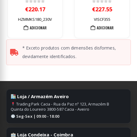
0
out of 5
0
out of 5
€
227.55
€
589.17
VISCF355
HZMMKS355_230V
ADICIONAR
ADICIONAR
* Exceto produtos com dimensões disformes,
devidamente identificados.
Loja / Armazém Aveiro
Trading Park Cacia - Rua da Paz nº 123, Armazém B
Quinta do Loureiro 3800-587 Cacia - Aveiro
Seg-Sex | 09:00 - 18:00
Loja Condeixa - Coimbra