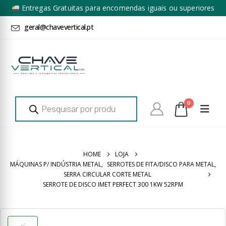
Entregas Gratuitas para encomendas iguais ou superiores
a 100€ + IVA*
geral@chavevertical.pt
Products
0
search
HOME
LOJA
MÁQUINAS P/ INDÚSTRIA METAL
,
SERROTES DE FITA/DISCO PARA METAL
,
SERRA CIRCULAR CORTE METAL
SERROTE DE DISCO IMET PERFECT 300 1KW 52RPM