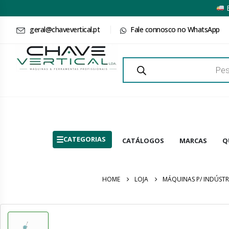
E
geral@chavevertical.pt
Fale connosco no WhatsApp
Products
search
CATEGORIAS
CATÁLOGOS
MARCAS
Q
HOME
LOJA
MÁQUINAS P/ INDÚSTR