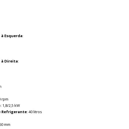
m
° à Esquerda
:
m
 à Direita
:
m
0 rpm
o
: 1,8/2,5 kW
 Refrigerante
: 40 litros
060 mm