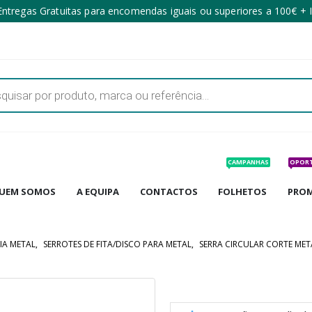
ntregas Gratuitas para encomendas iguais ou superiores a 100€ + 
CAMPANHAS
OPOR
UEM SOMOS
A EQUIPA
CONTACTOS
FOLHETOS
PRO
IA METAL
,
SERROTES DE FITA/DISCO PARA METAL
,
SERRA CIRCULAR CORTE MET