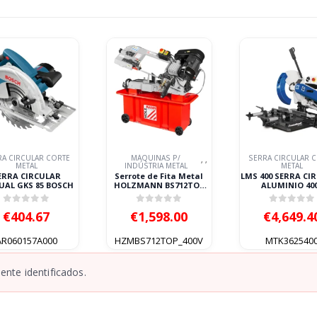
MÁQUINAS P/
SERRA CIRCULAR CORTE
SERRA CIRCULAR 
,
,
DÚSTRIA METAL
METAL
METAL
ote de Fita Metal
LMS 400 SERRA CIRCULAR
MKS 350V SER
ZMANN BS712TOP
ALUMINIO 400V
CIRCULAR VERTICA
400V 1.1kW
METALLKRAFT
METALLKRAF
0
out of 5
0
out of 5
0
out of
€
1,598.00
€
4,649.40
€
9,833.8
BS712TOP_400V
MTK3625400
MTK362235
nte identificados.