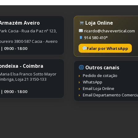
 Armazém Aveiro
Loja Online
ark Cacia - Rua da Paz nº 123,
ricardo@chavevertical.com
914 580 410*
oureiro 3800-587 Cacia - Aveiro
Falar por WhatsApp
 09:00 - 18:00
ondeixa - Coimbra
Outros canais
Maria Elsa Franco Sotto Mayor
Pedido de cotação
ímbriga, Loja 21 3150-133
WhatsApp
Email Loja Online
 09:00 - 18:00
Email Departamento Comercia