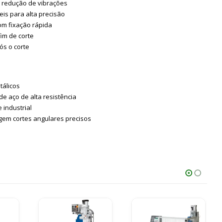
ra redução de vibrações
is para alta precisão
om fixação rápida
fim de corte
ós o corte
tálicos
e aço de alta resistência
e industrial
gem cortes angulares precisos