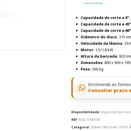
Capacidade de corte a 0°:
Capacidade de corte a 45° 
Capacidade de corte a 60° 
Diâmetro do disco:
315 m
Velocidade da lâmina:
33/
Motor:
1,5/1,8 kW
Altura da bancada:
920 m
Dimensões:
800 x 900 x 19
Peso:
360 kg
Encomenda ao fornec
Consultar prazo 
Disponibilidade:
Disponível por e
REF:
BOL71000158
Categoria:
SERRA CIRCULAR CORTE 