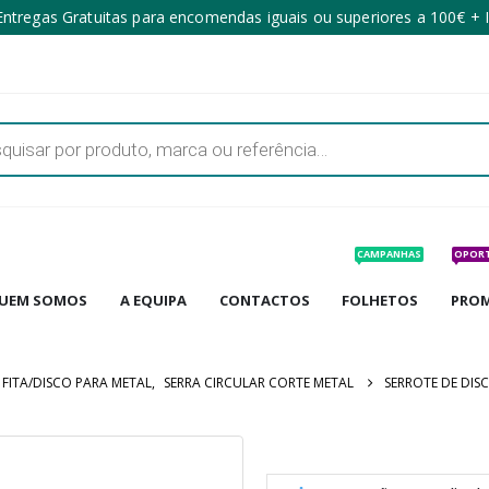
ntregas Gratuitas para encomendas iguais ou superiores a 100€ + 
CAMPANHAS
OPOR
UEM SOMOS
A EQUIPA
CONTACTOS
FOLHETOS
PRO
 FITA/DISCO PARA METAL
,
SERRA CIRCULAR CORTE METAL
SERROTE DE DIS