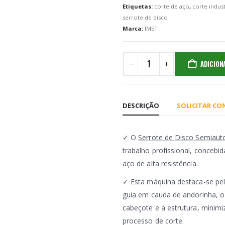
Etiquetas:
corte de aço
,
corte indust
serrote de disco
Marca:
IMET
ADICION
DESCRIÇÃO
SOLICITAR C
✓ O
Serrote de Disco Semiaut
trabalho profissional, concebi
aço de alta resistência.
✓ Esta máquina destaca-se pela
guia em cauda de andorinha, o
cabeçote e a estrutura, minim
processo de corte.