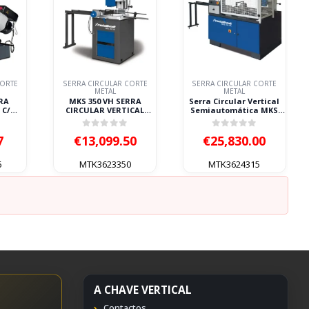
ULAR CORTE
SERRA CIRCULAR CORTE
SERRA CIRCULAR CORTE
AL
METAL
METAL
VH SERRA
Serra Circular Vertical
Serra Circular Vertical
VERTICAL
Semiautomática MKS
Semiautomática
TICA 400V
315 VA Metallkraft 400V
METALLKRAFT MKS 350
KRAFT
VA 400V
 of 5
0
out of 5
0
out of 5
99.50
€
25,830.00
€
32,718.00
23350
MTK3624315
MTK3624350
A CHAVE VERTICAL
Contactos