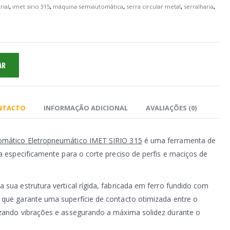
rial
,
imet sirio 315
,
máquina semiautomática
,
serra circular metal
,
serralharia
,
AR
ONTACTO
INFORMAÇÃO ADICIONAL
AVALIAÇÕES (0)
omático Eletropneumático IMET SIRIO 315
é uma ferramenta de
da especificamente para o corte preciso de perfis e maciços de
 sua estrutura vertical rígida, fabricada em ferro fundido com
 que garante uma superfície de contacto otimizada entre o
izando vibrações e assegurando a máxima solidez durante o