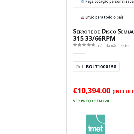
Peça cotação personalizada
Envio para todo o país
Serrote de Disco Semi
315 33/66RPM
( Ainda não existem a
0
out of 5
Ref.:
BOL71000158
€
10,394.00
(INCLUI 
VER PREÇO SEM IVA