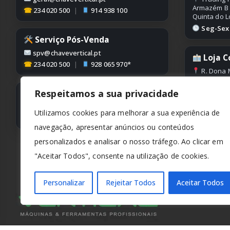
Armazém B
☎
234 020 500
|
914 938 100
Quinta do L
Seg-Sex |
Serviço Pós-Venda
spv@chavevertical.pt
Loja C
☎
234 020 500
|
928 065 970*
R. Dona 
Edifício Con
Condeixa
Respeitamos a sua privacidade
Contabilidade
Seg-Sex |
contabilidade@chavevertical.pt
Utilizamos cookies para melhorar a sua experiência de
☎
234 020 500
navegação, apresentar anúncios ou conteúdos
personalizados e analisar o nosso tráfego. Ao clicar em
"Aceitar Todos", consente na utilização de cookies.
Personalizar
Rejeitar Todos
Aceitar Todos