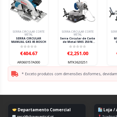
RTE
SERRA CIRCULAR CORTE
SERRA CIRCULAR CORTE
METAL
METAL
R
Serra Circular de Corte
MKS 275 N SERRA
SCH
de Metal MKS 250 N
CIRCULAR 400V
METALLKRAFT 230V 1.1kW
METALLKRAFT
5
0
out of 5
0
out of 5
€
2,251.00
€
2,644.50
MTK3620251
MTK3620275
* Exceto produtos com dimensões disformes, devidame
Departamento Comercial
Loja /
geral@chavevertical.pt
Trading P