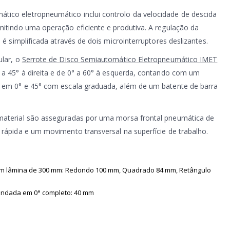
ico eletropneumático inclui controlo da velocidade de descida
mitindo uma operação eficiente e produtiva. A regulação da
e é simplificada através de dois microinterruptores deslizantes.
ular, o
Serrote de Disco Semiautomático Eletropneumático IMET
 a 45° à direita e de 0° a 60° à esquerda, contando com um
s em 0° e 45° com escala graduada, além de um batente de barra
material são asseguradas por uma morsa frontal pneumática de
 rápida e um movimento transversal na superfície de trabalho.
com lâmina de 300 mm: Redondo 100 mm, Quadrado 84 mm, Retângulo
ndada em 0° completo: 40 mm