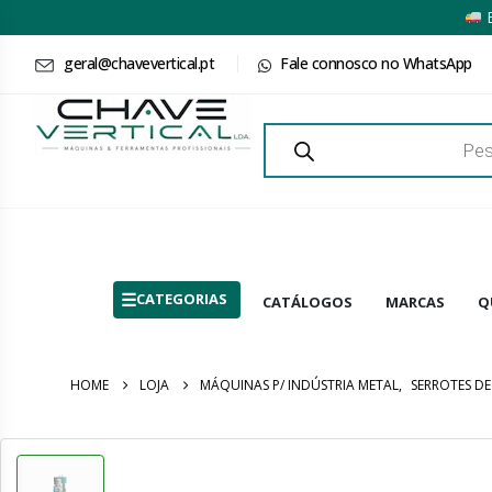
E
geral@chavevertical.pt
Fale connosco no WhatsApp
Products
search
CATEGORIAS
CATÁLOGOS
MARCAS
Q
HOME
LOJA
MÁQUINAS P/ INDÚSTRIA METAL
,
SERROTES DE