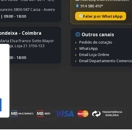
914 580 410*
oureiro 3800-587 Cacia - Aveiro
Falar por WhatsApp
 09:00 - 18:00
ondeixa - Coimbra
Outros canais
Maria Elsa Franco Sotto Mayor
Pedido de cotação
ímbriga, Loja 21 3150-133
WhatsApp
Email Loja Online
 09:00 - 18:00
Email Departamento Comercia