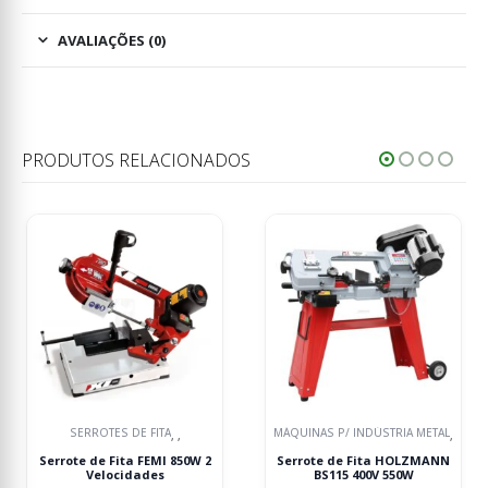
AVALIAÇÕES (0)
PRODUTOS RELACIONADOS
SÓ 1 EM STOCK
MÁQUINAS P/ INDÚSTRIA METAL
MÁQUINAS P/ INDÚSTRIA METAL
,
,
Serrote de Fita HOLZMANN
Serrote de Fita para Metal
BS115 400V 550W
HOLZMANN BS125M 400W 230V