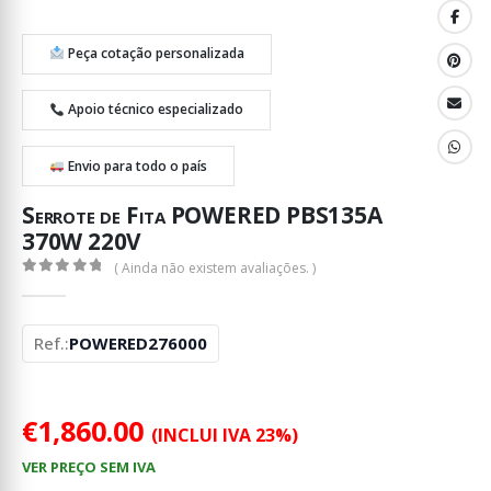
Peça cotação personalizada
Apoio técnico especializado
Envio para todo o país
Serrote de Fita POWERED PBS135A
370W 220V
( Ainda não existem avaliações. )
0
out of 5
Ref.:
POWERED276000
€
1,860.00
(INCLUI IVA 23%)
VER PREÇO SEM IVA