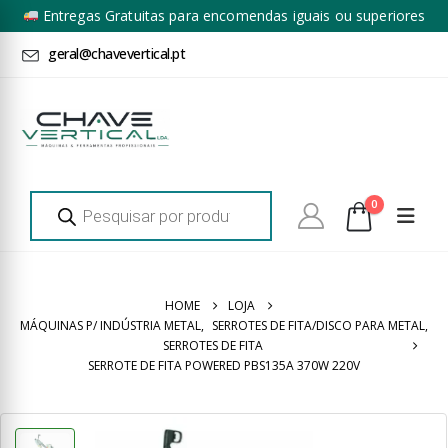
Entregas Gratuitas para encomendas iguais ou superiores
a 100€ + IVA*
geral@chavevertical.pt
Products
0
search
HOME
LOJA
MÁQUINAS P/ INDÚSTRIA METAL
,
SERROTES DE FITA/DISCO PARA METAL
,
SERROTES DE FITA
SERROTE DE FITA POWERED PBS135A 370W 220V