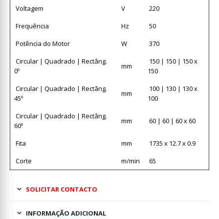
Voltagem
V
220
Frequência
Hz
50
Potência do Motor
W
370
Circular | Quadrado | Rectâng.
150 | 150 | 150 x
mm
0º
150
Circular | Quadrado | Rectâng.
100 | 130 | 130 x
mm
45º
100
Circular | Quadrado | Rectâng.
mm
60 | 60 | 60 x 60
60º
Fita
mm
1735 x 12.7 x 0.9
Corte
m/min
65
SOLICITAR CONTACTO
INFORMAÇÃO ADICIONAL