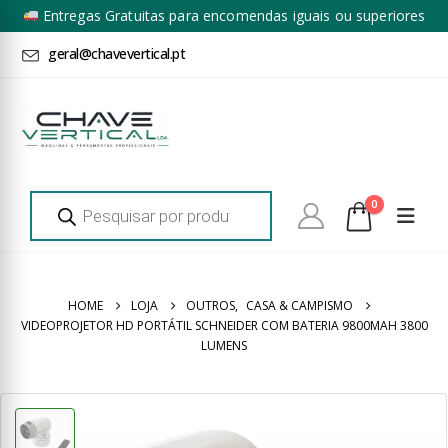
Entregas Gratuitas para encomendas iguais ou superiores
a 100€ + IVA*
geral@chavevertical.pt
Products
0
search
HOME
LOJA
OUTROS
,
CASA & CAMPISMO
VIDEOPROJETOR HD PORTÁTIL SCHNEIDER COM BATERIA 9800MAH 3800
LUMENS