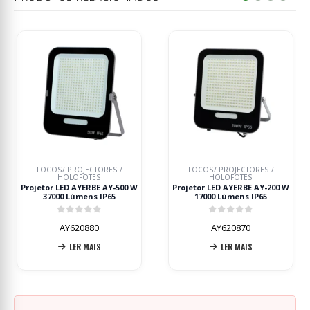
FOCOS/ PROJECTORES /
FOCOS/ PROJECTORES /
HOLOFOTES
HOLOFOTES
Projetor LED AYERBE AY-200 W
Projetor LED AYERBE AY-50 W
17000 Lúmens IP65
4500 Lúmens IP65
0
out of 5
0
out of 5
AY620870
AY620855
LER MAIS
LER MAIS