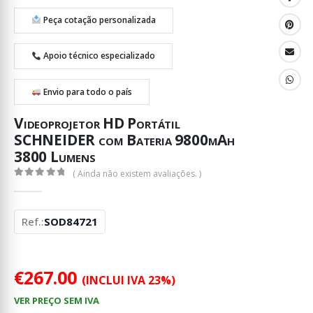
Peça cotação personalizada
Apoio técnico especializado
Envio para todo o país
Videoprojetor HD Portátil
SCHNEIDER com Bateria 9800mAh
3800 Lumens
( Ainda não existem avaliações. )
0
out of 5
Ref.:
SOD84721
€
267.00
(INCLUI IVA 23%)
VER PREÇO SEM IVA