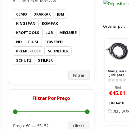
FILTRAR POR MARCAS
CEMO
DRAKKAR
JBM
KINGSPAN
KOMPAK
Ordenar por:
KROFTOOLS
LUB
MECLUBE
ND
PIUSI
POWERED
PREMIERTECH
SCHNEIDER
SCHUTZ
STILKER
Mangueira
Filtrar
JBM para
Abasteciment
de Gasóleo
0
out of 
REF.53697
JBM
€
45.01
Filtrar Por Preço
JBM14610
ADICIONA
Preço: €
0
— €
8152
Filtrar