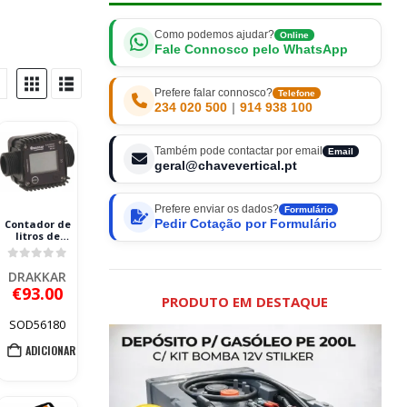
Como podemos ajudar?
Online
Fale Connosco pelo WhatsApp
Prefere falar connosco?
Telefone
234 020 500
|
914 938 100
Também pode contactar por email
Email
geral@chavevertical.pt
Prefere enviar os dados?
Formulário
Contador de
Pedir Cotação por Formulário
litros de
gasóleo
digital
0
out of 5
DRAKKAR 1″
DRAKKAR
120 L/min
€
93.00
PRODUTO EM DESTAQUE
SOD56180
ADICIONAR