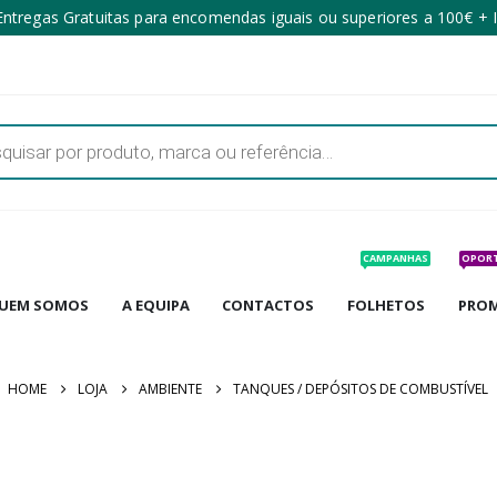
ntregas Gratuitas para encomendas iguais ou superiores a 100€ + 
CAMPANHAS
OPOR
UEM SOMOS
A EQUIPA
CONTACTOS
FOLHETOS
PRO
HOME
LOJA
AMBIENTE
TANQUES / DEPÓSITOS DE COMBUSTÍVEL