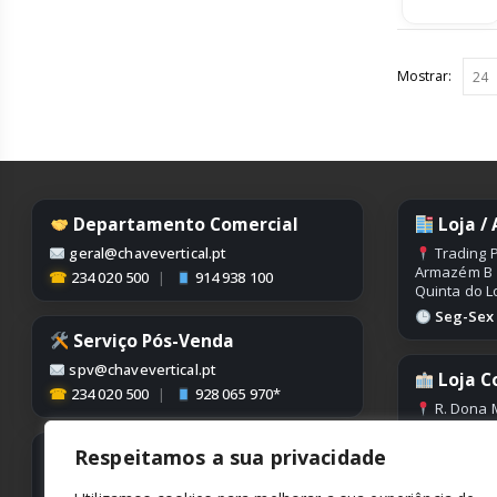
Mostrar:
Departamento Comercial
Loja /
geral@chavevertical.pt
Trading P
Armazém B
☎
234 020 500
|
914 938 100
Quinta do L
Seg-Sex |
Serviço Pós-Venda
spv@chavevertical.pt
Loja C
☎
234 020 500
|
928 065 970*
R. Dona M
Edifício Con
Condeixa
Respeitamos a sua privacidade
Contabilidade
Seg-Sex |
contabilidade@chavevertical.pt