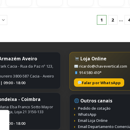
…
1
2
 Armazém Aveiro
Loja Online
ark Cacia - Rua da Paz nº 123,
ricardo@chavevertical.com
914 580 410*
oureiro 3800-587 Cacia - Aveiro
Falar por WhatsApp
 09:00 - 18:00
ondeixa - Coimbra
Outros canais
aria Elsa Franco Sotto Mayor
Pedido de cotação
ímbriga, Loja 21 3150-133
WhatsApp
Email Loja Online
 09:00 - 18:00
Email Departamento Comercia