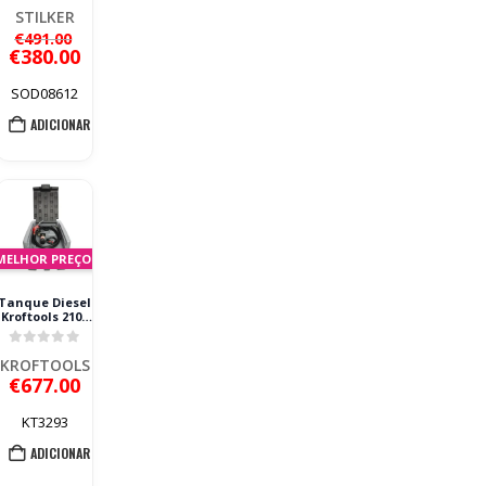
0
out of 5
Polietileno
STILKER
O
€
491.00
preço
O
€
380.00
original
preço
era:
atual
SOD08612
€491.00.
é:
ADICIONAR
€380.00.
MELHOR PREÇO!
Tanque Diesel
Kroftools 210L
12V
0
out of 5
KROFTOOLS
€
677.00
KT3293
ADICIONAR