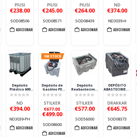
5
0
out of 5
0
out of 5
0
out of 5
0
out of 5
M/F
Calibrável
L/MIN
PIUSI
PIUSI
PIUSI
ND
€
238.00
€
245.00
€
264.00
€
374.00
SOD08506
SOD08571
SOD08439
ND3039-H
R
ADICIONAR
ADICIONAR
ADICIONAR
ADICIONAR
EM STOCK
Depósito
Depósito de
Depósito
DEPÓSITO
Plástico 600
Gasóleo PE
Reabastecimento
ABASTECIMENTO
I
Litros
STILKER 220L
Gasóleo
DE GASÓLEO PE
Homologado
12V 40 l/min
Stilker 400L 12V
200L DRAKKAR
5
0
out of 5
0
out of 5
0
out of 5
0
out of 5
ND PEAD
com Tampa
ND
STILKER
STILKER
DRAKKAR
O
€
394.00
€
577.00
€
645.75
€
677.00
preço
O
€
499.00
original
preço
ND3039-PH
SOD56000
SOD08373
era:
atual
SOD08600
R
ADICIONAR
ADICIONAR
ADICIONAR
€677.00.
é:
ADICIONAR
€499.00.