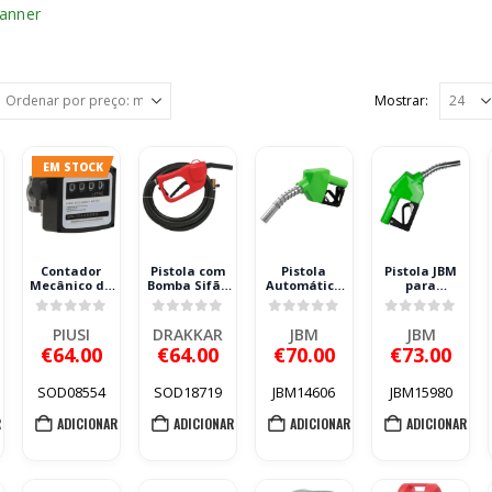
Mostrar:
EM STOCK
Contador
Pistola com
Pistola
Pistola JBM
Mecânico de
Bomba Sifão
Automática
para
o
Gasóleo PIUSI
Manual
JBM para
Abastecimento
1″ 20-120 l/min
DRAKKAR 7,5
Abastecimento
de Gasóleo
5
0
out of 5
0
out of 5
0
out of 5
0
out of 5
L/MIN 3M
de Gasóleo
REF.53697
PIUSI
DRAKKAR
JBM
JBM
€
64.00
€
64.00
€
70.00
€
73.00
SOD08554
SOD18719
JBM14606
JBM15980
R
ADICIONAR
ADICIONAR
ADICIONAR
ADICIONAR