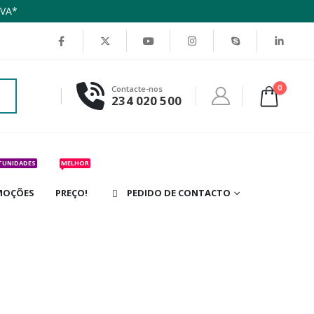
IVA*
0
Contacte-nos
234 020 500
TUNIDADES
MELHOR
MOÇÕES
PREÇO!
PEDIDO DE CONTACTO