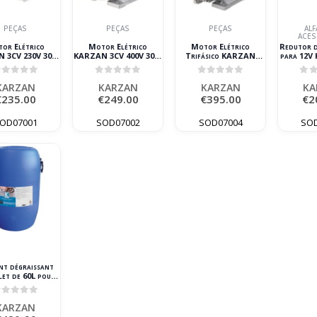
PEÇAS
PEÇAS
PEÇAS
ALF
ACE
or Elétrico
Motor Elétrico
Motor Elétrico
Redutor d
 3CV 230V 3000
KARZAN 3CV 400V 3000
Trifásico KARZAN
para 12V
rpm
rpm
5,5CV 400V 3000 rpm
P
out of 5
0
out of 5
0
out of 5
0
o
KARZAN
KARZAN
KARZAN
KA
€
235.00
€
249.00
€
395.00
€
2
OD07001
SOD07002
SOD07004
SO
nt dégraissant
et de 60L pour
ne de nettoyage
out of 5
KARZAN