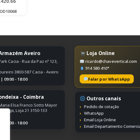
€
420.66
OD10068
 Armazém Aveiro
Loja Online
ark Cacia - Rua da Paz nº 123,
ricardo@chavevertical.com
914 580 410*
oureiro 3800-587 Cacia - Aveiro
Falar por WhatsApp
 09:00 - 18:00
ondeixa - Coimbra
Outros canais
Maria Elsa Franco Sotto Mayor
Pedido de cotação
ímbriga, Loja 21 3150-133
WhatsApp
Email Loja Online
 09:00 - 18:00
Email Departamento Comercia