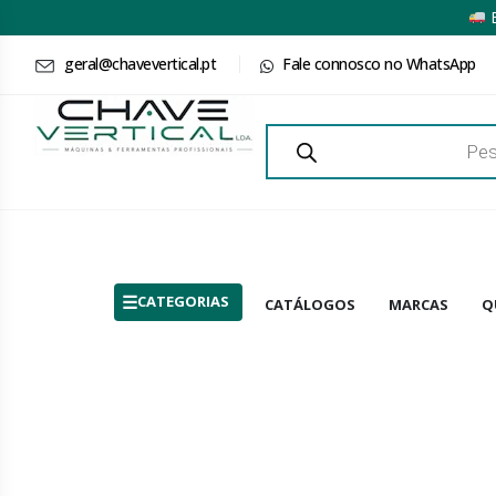
E
geral@chavevertical.pt
Fale connosco no WhatsApp
Products
search
CATEGORIAS
CATÁLOGOS
MARCAS
Q