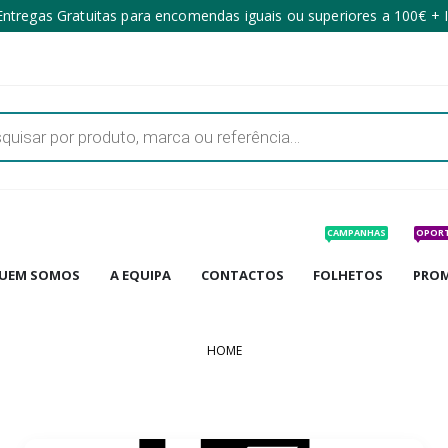
ntregas Gratuitas para encomendas iguais ou superiores a 100€ + 
CAMPANHAS
OPOR
UEM SOMOS
A EQUIPA
CONTACTOS
FOLHETOS
PRO
HOME