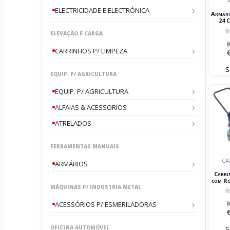
ELECTRICIDADE E ELECTRÓNICA
Armári
24 C
ELEVAÇÃO E CARGA
63
0
CARRINHOS P/ LIMPEZA
S
EQUIP. P/ AGRICULTURA
EQUIP. P/ AGRICULTURA
ALFAIAS & ACESSORIOS
ATRELADOS
FERRAMENTAS MANUAIS
CA
ARMÁRIOS
Carri
com R
MÁQUINAS P/ INDÚSTRIA METAL
Baldes
0
ACESSÓRIOS P/ ESMERILADORAS
OFICINA AUTOMÓVEL
S