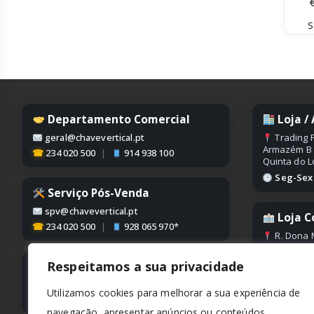
S
Departamento Comercial
Loja /
geral@chavevertical.pt
Trading P
Armazém B
☎
234 020 500
|
914 938 100
Quinta do L
Seg-Sex |
Serviço Pós-Venda
spv@chavevertical.pt
Loja C
☎
234 020 500
|
928 065 970*
R. Dona 
Edifício Con
Condeixa
Respeitamos a sua privacidade
Contabilidade
Seg-Sex |
contabilidade@chavevertical.pt
Utilizamos cookies para melhorar a sua experiência de
☎
234 020 500
navegação, apresentar anúncios ou conteúdos