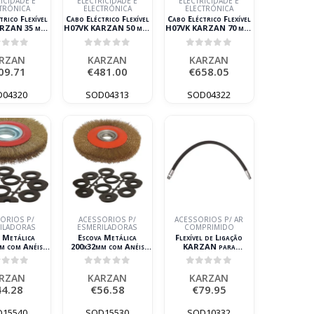
ICIDADE E
ELECTRICIDADE E
ELECTRICIDADE E
TRÓNICA
ELECTRÓNICA
ELECTRÓNICA
trico Flexível
Cabo Eléctrico Flexível
Cabo Eléctrico Flexível
RZAN 35 mm²
H07VK KARZAN 50 mm²
H07VK KARZAN 70 mm²
to 50 m
Vermelho 25 m
Preto 25 m
ut of 5
0
out of 5
0
out of 5
RZAN
KARZAN
KARZAN
09.71
€
481.00
€
658.05
D04320
SOD04313
SOD04322
ÓRIOS P/
ACESSÓRIOS P/
ACESSÓRIOS P/ AR
ILADORAS
ESMERILADORAS
COMPRIMIDO
a Metálica
Escova Metálica
Flexível de Ligação
m com Anéis
200x32mm com Anéis
KARZAN para
uro KARZAN
Multi-Furo KARZAN
Compressor/Depósito
1,5m 3/4 Polegada
ut of 5
0
out of 5
0
out of 5
RZAN
KARZAN
KARZAN
44.28
€
56.58
€
79.95
D15540
SOD15530
SOD10332