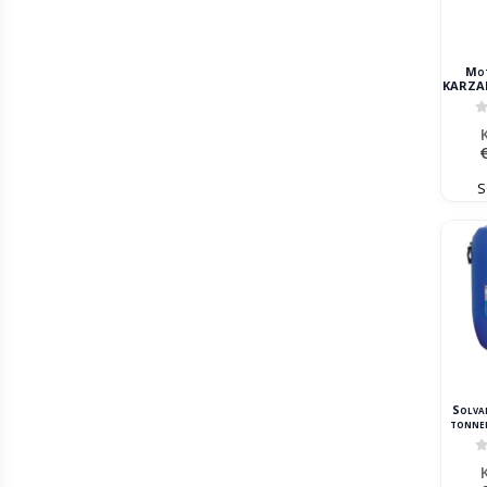
Mot
KARZAN
0
S
Solva
tonnel
fontai
0