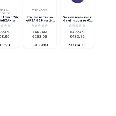
AIAS &
ATRELADOS
,
,
SSORIOS
e Tensão 24V
Redutor de Tensão
Solvant dégraissant
 KARZAN de 7
KARZAN 7 Pinos 24V
fût métallique de 60L
inos
para 12V Tipo N
pour fontaine de
nettoyage
ut of 5
0
out of 5
0
out of 5
RZAN
KARZAN
KARZAN
08.00
€
208.00
€
482.16
D17681
SOD17680
SOD14318