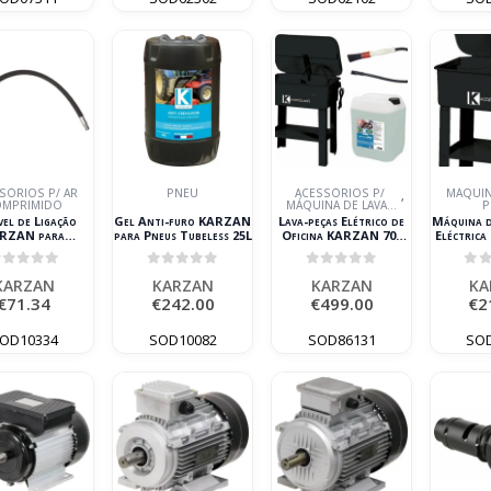
SÓRIOS P/ AR
PNEU
ACESSÓRIOS P/
MÁQUIN
,
OMPRIMIDO
MÁQUINA DE LAVAR
P
PEÇAS
vel de Ligação
Gel Anti-furo KARZAN
Lava-peças Elétrico de
Máquina d
RZAN para
para Pneus Tubeless 25L
Oficina KARZAN 70L
Eléctric
essor/Depósito
230V com Detergentes
 1/2 Polegada
MEKATOP MAX e
out of 5
0
out of 5
0
out of 5
0
o
Pincel
KARZAN
KARZAN
KARZAN
KA
€
71.34
€
242.00
€
499.00
€
2
OD10334
SOD10082
SOD86131
SO