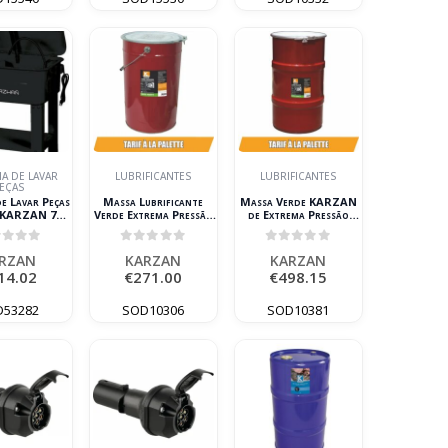
A DE LAVAR
LUBRIFICANTES
LUBRIFICANTES
EÇAS
e Lavar Peças
Massa Lubrificante
Massa Verde KARZAN
a KARZAN 70L
Verde Extrema Pressão
de Extrema Pressão
230V
KARZAN Balde de 25kg
NLGI2 – Bidão 50kg
ut of 5
0
out of 5
0
out of 5
RZAN
KARZAN
KARZAN
14.02
€
271.00
€
498.15
D53282
SOD10306
SOD10381