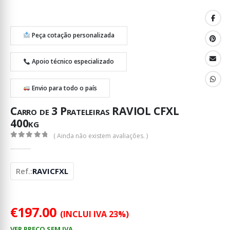
Peça cotação personalizada
Apoio técnico especializado
Envio para todo o país
Carro de 3 Prateleiras RAVIOL CFXL
400kg
( Ainda não existem avaliações. )
0
out of 5
Ref.:
RAVICFXL
€
197.00
(INCLUI IVA 23%)
VER PREÇO SEM IVA