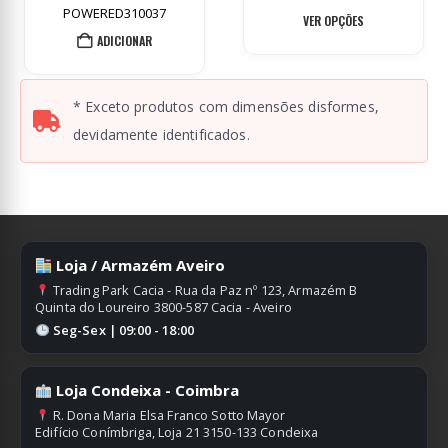
This product has multiple variants. The options may be chosen on the product page
€7.00
KT340630
VER OPÇÕES
through
LER MAIS
€9.00
* Exceto produtos com dimensões disformes,
devidamente identificados.
Loja / Armazém Aveiro
Trading Park Cacia - Rua da Paz nº 123, Armazém B
Quinta do Loureiro 3800-587 Cacia - Aveiro
Seg-Sex | 09:00 - 18:00
Loja Condeixa - Coimbra
R. Dona Maria Elsa Franco Sotto Mayor
Edifício Conímbriga, Loja 21 3150-133 Condeixa