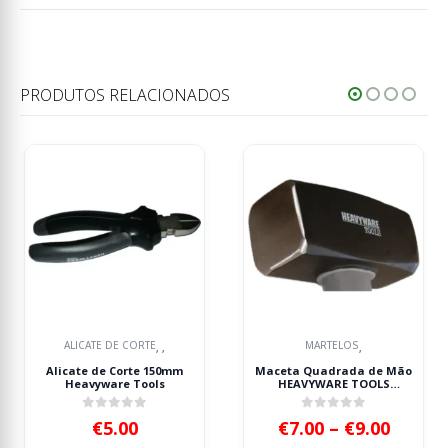
PRODUTOS RELACIONADOS
MARTELOS
CHAVES DE CAIXA / RÉGUA
,
0mm
Maceta Quadrada de Mão
Chave de Caixa Curta
HEAVYWARE TOOLS
KROFTOOLS 3/4″ Hexago
1000g/1250g
30mm
0
out of 5
0
out of 5
Price
€
7.00
–
€
9.00
€
12.00
range: