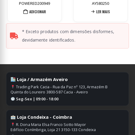
200949
AY580250
VIGE50
IONAR
LER MAIS
ADICIO
* Exceto produtos com dimensões disformes,
devidamente identificados.
Loja / Armazém Aveiro
Trading Park Cacia - Rua da Paz nº 123, Armazém B
Quinta do Loureiro 3800-587 Cacia - Aveiro
Seg-Sex | 09:00 - 18:00
Loja Condeixa - Coimbra
R. Dona Maria Elsa Franco Sotto Mayor
Edifício Conímbriga, Loja 21 3150-133 Condeixa