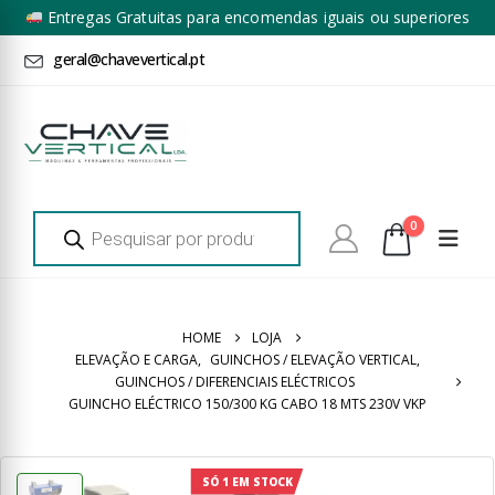
Entregas Gratuitas para encomendas iguais ou superiores
a 100€ + IVA*
geral@chavevertical.pt
Products
0
search
HOME
LOJA
ELEVAÇÃO E CARGA
,
GUINCHOS / ELEVAÇÃO VERTICAL
,
GUINCHOS / DIFERENCIAIS ELÉCTRICOS
GUINCHO ELÉCTRICO 150/300 KG CABO 18 MTS 230V VKP
SÓ 1 EM STOCK