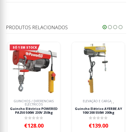
PRODUTOS RELACIONADOS
EM STOCK
FERENCIAIS
ELEVAÇÃO E CARGA
GUINCHOS / DIFE
,
,
ICOS
ELÉCTRIC
ico POWERED
Guincho Elétrico AYERBE AY
Guincho Elétri
30V 250kg
100/200 550W 200kg
100/200kg 
 of 5
0
out of 5
0
out 
.00
€
139.00
€
141.