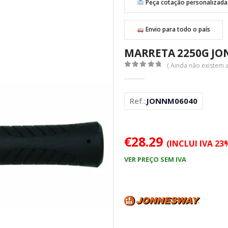
Peça cotação personalizada
Envio para todo o país
MARRETA 2250G J
( Ainda não existem a
0
out of 5
Ref.:
JONNM06040
€
28.29
(INCLUI IVA 23
VER PREÇO SEM IVA