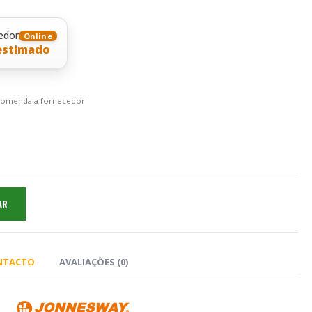
edor
Online
estimado
ncomenda a fornecedor
AR
ONTACTO
AVALIAÇÕES (0)
Y