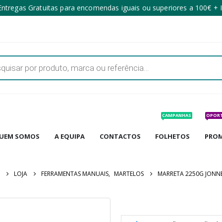
ntregas Gratuitas para encomendas iguais ou superiores a 100€ + 
CAMPANHAS
OPOR
UEM SOMOS
A EQUIPA
CONTACTOS
FOLHETOS
PRO
LOJA
FERRAMENTAS MANUAIS
,
MARTELOS
MARRETA 2250G JONN