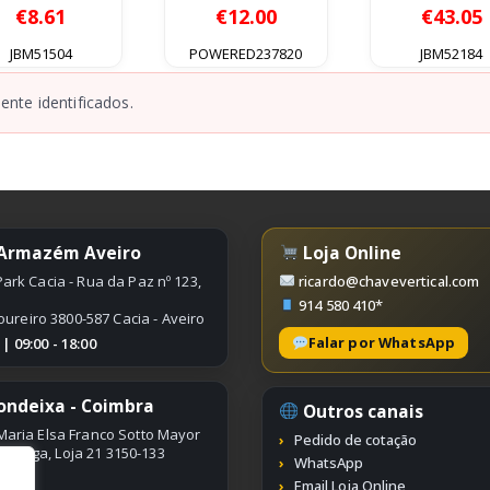
0
out of 5
0
out of 5
0
out of
€
8.61
€
12.00
€
43.05
JBM51504
POWERED237820
JBM52184
nte identificados.
 Armazém Aveiro
Loja Online
ark Cacia - Rua da Paz nº 123,
ricardo@chavevertical.com
914 580 410*
oureiro 3800-587 Cacia - Aveiro
Falar por WhatsApp
 09:00 - 18:00
ondeixa - Coimbra
Outros canais
Maria Elsa Franco Sotto Mayor
Pedido de cotação
ímbriga, Loja 21 3150-133
WhatsApp
Email Loja Online