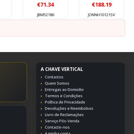
 5
0
out of 5
0
out of 5
€
71.34
€
188.19
JBM52186
JONNH10121SV
A CHAVE VERTICAL
Contactos
Quem Somos
Entregas ao Domicilio
Termos e Condições
Política de Privacidade
Devoluções e Reembolsos
Livro de Reclamações
Serviço Pós-Venda
Contacte-nos
A minha conta