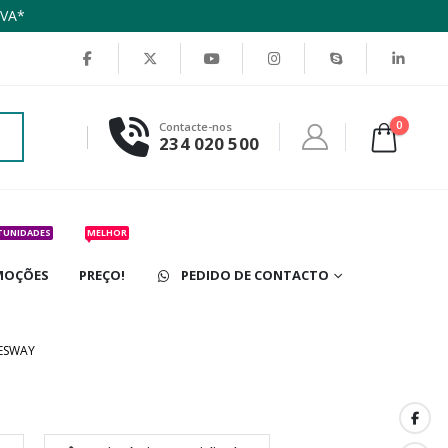
IVA*
0
Contacte-nos
234 020 500
TUNIDADES
MELHOR
MOÇÕES
PREÇO!
PEDIDO DE CONTACTO
ESWAY