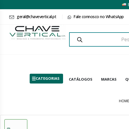
E
geral@chavevertical.pt
Fale connosco no WhatsApp
Products
search
CATEGORIAS
CATÁLOGOS
MARCAS
Q
HOME