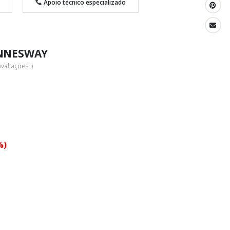
Apoio técnico especializado
ONNESWAY
valiações. )
%)