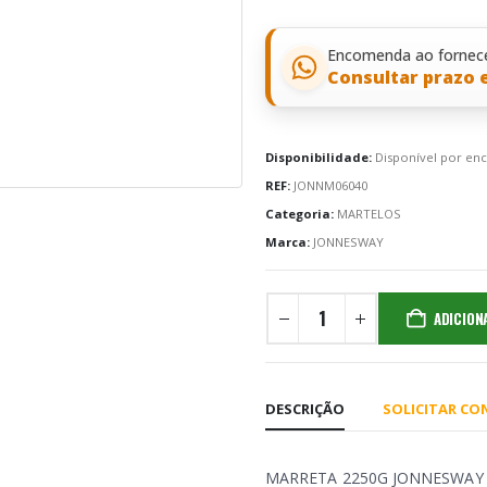
Encomenda ao fornec
Consultar prazo 
Disponibilidade:
Disponível por e
REF:
JONNM06040
Categoria:
MARTELOS
Marca:
JONNESWAY
ADICION
DESCRIÇÃO
SOLICITAR C
MARRETA 2250G JONNESWA