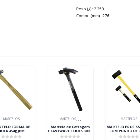
Peso (g) : 2 250
Compr. (mm) : 276
MARTELOS
MARTELOS
MARTELOS
,
,
,
RTELO FORMA DE
Martelo de Cofragem
MARTELO PROFIS
BOLA 454g JBM
HEAVYWARE TOOLS 300g-
COM PUNHO DE F
500g Fibra/Madeira
4KG JBM