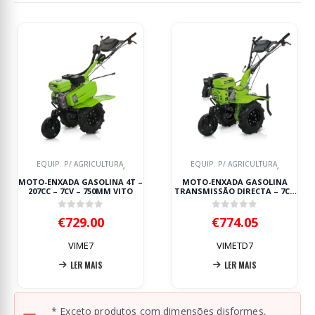
EQUIP. P/ AGRICULTURA
MOTOENXADA /
,
MOTOCULTIVADOR
MOTO-ENXADA GASOLINA
MOTOENXADA JARDIM 4800W
TRANSMISSÃO DIRECTA – 7CV
HYUNDAI
VITO
0
out of 5
0
out of 5
€
774.05
€
854.85
VIMETD7
GRVHY-HYTW400
LER MAIS
ADICIONAR
* Exceto produtos com dimensões disformes,