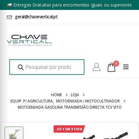
Entregas Gratuitas para encomendas iguais ou superiores
a 100€ + IVA*
geral@chavevertical.pt
Products
0
search
HOME
LOJA
EQUIP. P/ AGRICULTURA
,
MOTOENXADA / MOTOCULTIVADOR
MOTOENXADA GASOLINA TRANSMISSÃO DIRECTA 7CV VITO
SÓ 1 EM STOCK