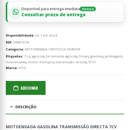
Disponível para entrega imediata
Online
Consultar prazo de entrega
Disponibilidade:
Só 1 em stock
REF:
VIMETD7A
Categoria:
MOTOENXADA / MOTOCULTIVADOR
Etiquetas:
7 cv
,
agrícola
,
ferramenta agrícola
,
fresas
,
gasolina
,
jardinagem
,
motoenxada
,
motor 4 tempos
,
transmissão directa
,
VITO
Marca:
VITO
ADICIONAR
DESCRIÇÃO
MOTOENXADA GASOLINA TRANSMISSÃO DIRECTA 7CV