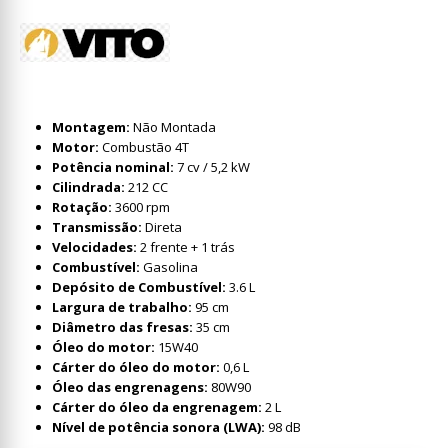
Montagem:
Não Montada
Motor:
Combustão 4T
Potência nominal:
7 cv / 5,2 kW
Cilindrada:
212 CC
Rotação:
3600 rpm
Transmissão:
Direta
Velocidades:
2 frente + 1 trás
Combustível:
Gasolina
Depósito de Combustível:
3.6 L
Largura de trabalho:
95 cm
Diâmetro das fresas:
35 cm
Óleo do motor:
15W40
Cárter do óleo do motor:
0,6 L
Óleo das engrenagens:
80W90
Cárter do óleo da engrenagem:
2 L
Nível de potência sonora (LWA):
98 dB