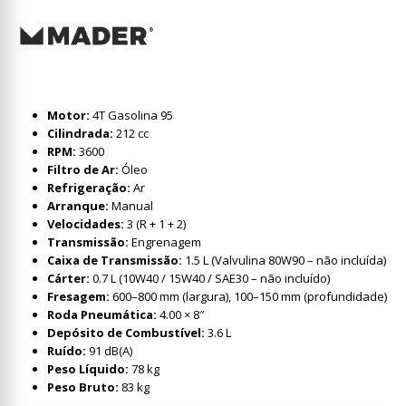
Motor:
4T Gasolina 95
Cilindrada:
212 cc
RPM:
3600
Filtro de Ar:
Óleo
Refrigeração:
Ar
Arranque:
Manual
Velocidades:
3 (R + 1 + 2)
Transmissão:
Engrenagem
Caixa de Transmissão:
1.5 L (Valvulina 80W90 – não incluída)
Cárter:
0.7 L (10W40 / 15W40 / SAE30 – não incluído)
Fresagem:
600–800 mm (largura), 100–150 mm (profundidade)
Roda Pneumática:
4.00 × 8″
Depósito de Combustível:
3.6 L
Ruído:
91 dB(A)
Peso Líquido:
78 kg
Peso Bruto:
83 kg