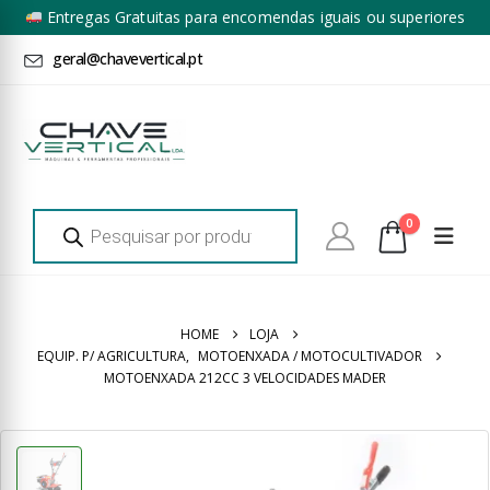
Entregas Gratuitas para encomendas iguais ou superiores
a 100€ + IVA*
geral@chavevertical.pt
Products
0
search
HOME
LOJA
EQUIP. P/ AGRICULTURA
,
MOTOENXADA / MOTOCULTIVADOR
MOTOENXADA 212CC 3 VELOCIDADES MADER