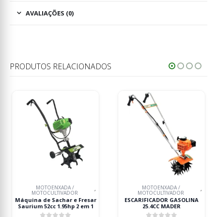
AVALIAÇÕES (0)
PRODUTOS RELACIONADOS
ADA /
MOTOENXADA /
MOTOENXAD
,
,
IVADOR
MOTOCULTIVADOR
MOTOCULTIV
har e Fresar
ESCARIFICADOR GASOLINA
Motoenxada MAD
.95hp 2 em 1
25.4CC MADER
Arranque Elét
Velocida