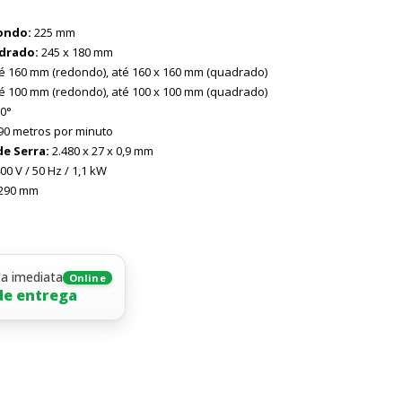
ondo:
225 mm
drado:
245 x 180 mm
é 160 mm (redondo), até 160 x 160 mm (quadrado)
é 100 mm (redondo), até 100 x 100 mm (quadrado)
0°
90 metros por minuto
e Serra:
2.480 x 27 x 0,9 mm
00 V / 50 Hz / 1,1 kW
.290 mm
m
ga imediata
Online
de entrega