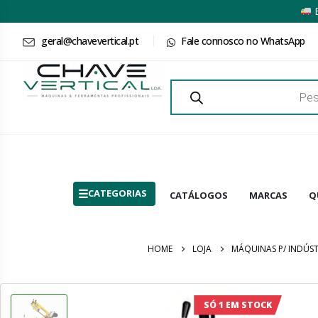
E
geral@chavevertical.pt
Fale connosco no WhatsApp
Products
search
CATEGORIAS
CATÁLOGOS
MARCAS
Q
HOME
LOJA
MÁQUINAS P/ INDÚST
SÓ 1 EM STOCK