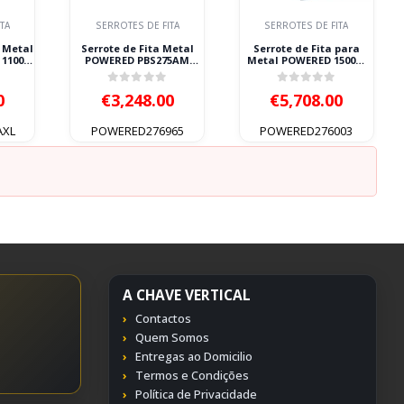
TA
SERROTES DE FITA
SERROTES DE FITA
a Metal
Serrote de Fita Metal
Serrote de Fita para
 1100W
POWERED PBS275AM
Metal POWERED 1500W
1100W 220V Cilindro
400V Fita 2750x27mm
Descida e Tensor
 5
0
out of 5
0
out of 5
0
€
3,248.00
€
5,708.00
AXL
POWERED276965
POWERED276003
A CHAVE VERTICAL
Contactos
Quem Somos
Entregas ao Domicilio
Termos e Condições
Política de Privacidade