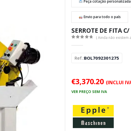
Peça cotação personalizada
Envio para todo o país
SERROTE DE FITA C/
( Ainda não existem a
0
out of 5
Ref.:
BOL7092301275
€
3,370.20
(INCLUI IV
VER PREÇO SEM IVA