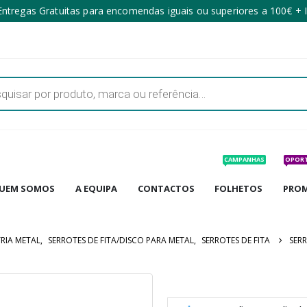
ntregas Gratuitas para encomendas iguais ou superiores a 100€ + 
CAMPANHAS
OPOR
UEM SOMOS
A EQUIPA
CONTACTOS
FOLHETOS
PRO
RIA METAL
,
SERROTES DE FITA/DISCO PARA METAL
,
SERROTES DE FITA
SERR