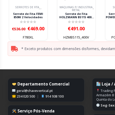
SERROTES DE FITA
MÁQUINAS P/ INDÚSTRIA
S
,
,
,
METAL
Serrote de Fita FEMI
Serrote de Fita
Serr
850W 2 Velocidades
HOLZMANN BS115 400V
POWER
550W
0
out of 5
0
out of 5
O
O
€
469.00
€
491.00
€
536.00
preço
preço
original
atual
F780XL
HZMBS115_400V
P
era:
é:
€536.00.
€469.00.
* Exceto produtos com dimensões disformes, devidame
Departamento Comercial
Loja /
geral@chavevertical.pt
Trading P
Armazém B
☎
234 020 500
|
914 938 100
Quinta do L
Seg-Sex |
Serviço Pós-Venda