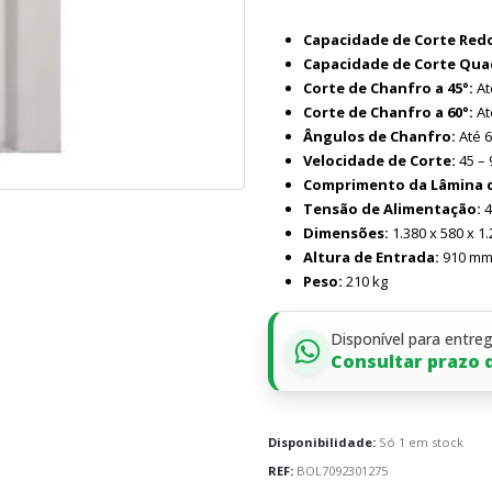
Capacidade de Corte Red
Capacidade de Corte Qua
Corte de Chanfro a 45°:
At
Corte de Chanfro a 60°:
At
Ângulos de Chanfro:
Até 6
Velocidade de Corte:
45 – 
Comprimento da Lâmina d
Tensão de Alimentação:
4
Dimensões:
1.380 x 580 x 1
Altura de Entrada:
910 m
Peso:
210 kg
Disponível para entre
Consultar prazo 
Disponibilidade:
Só 1 em stock
REF:
BOL7092301275