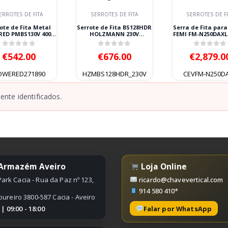
ERROTES DE FITA
SERROTES DE FITA
SERROTES DE FI
ote de Fita Metal
Serrote de Fita BS128HDR
Serra de Fita par
ED PMBS130V 400W
HOLZMANN 230V
FEMI FM-N250DAXL
220V
550W/825W
230V
0
out of 5
0
out of 5
0
out of
€
542.00
€
676.00
€
2,879.0
OWERED271890
HZMBS128HDR_230V
CEVFM-N250D
nte identificados.
 Armazém Aveiro
Loja Online
ark Cacia - Rua da Paz nº 123,
ricardo@chavevertical.com
914 580 410*
oureiro 3800-587 Cacia - Aveiro
Falar por WhatsApp
 09:00 - 18:00