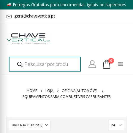
Entregas Gratuitas para encomendas iguais ou superiores
a 100€ + IVA*
geral@chavevertical.pt
Products
0
search
HOME
LOJA
OFICINA AUTOMÓVEL
EQUIPAMENTOS PARA COMBUSTÍVEIS CARBURANTES