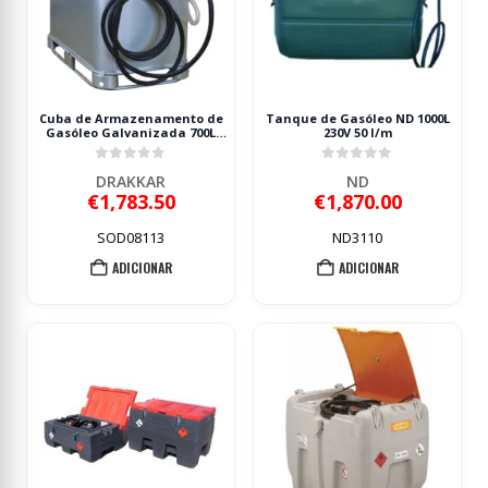
Cuba de Armazenamento de
Tanque de Gasóleo ND 1000L
Gasóleo Galvanizada 700L
230V 50 l/m
Dupla Parede DRAKKAR 230V 60
l/min
0
out of 5
0
out of 5
DRAKKAR
ND
€
1,783.50
€
1,870.00
SOD08113
ND3110
ADICIONAR
ADICIONAR