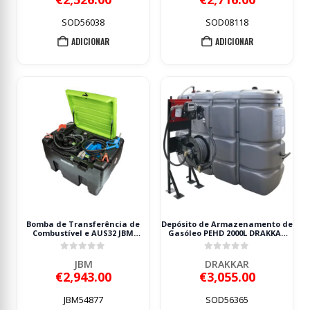
SOD56038
SOD08118
ADICIONAR
ADICIONAR
Bomba de Transferência de
Depósito de Armazenamento de
Combustível e AUS32 JBM
Gasóleo PEHD 2000L DRAKKAR
330+50L 12V
com Estação 60 l/min e
Enrolador
0
out of 5
0
out of 5
JBM
DRAKKAR
€
2,943.00
€
3,055.00
JBM54877
SOD56365