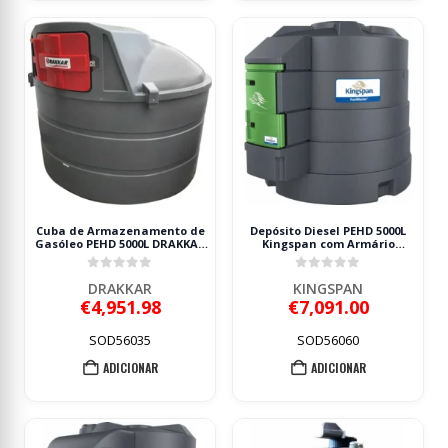
Cuba de Armazenamento de
Depósito Diesel PEHD 5000L
Gasóleo PEHD 5000L DRAKKAR
Kingspan com Armário
230V 72 l/min
Integrado 230V
0
out of 5
0
out of 5
DRAKKAR
KINGSPAN
€
4,951.98
€
7,091.00
SOD56035
SOD56060
ADICIONAR
ADICIONAR