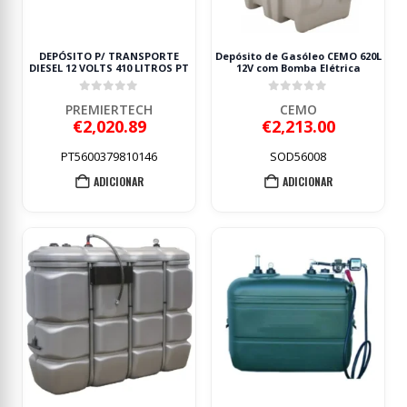
DEPÓSITO P/ TRANSPORTE
Depósito de Gasóleo CEMO 620L
DIESEL 12 VOLTS 410 LITROS PT
12V com Bomba Elétrica
0
out of 5
0
out of 5
PREMIERTECH
CEMO
€
2,020.89
€
2,213.00
PT5600379810146
SOD56008
ADICIONAR
ADICIONAR