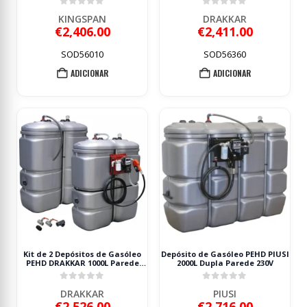
Enrolador 10m
0
out of 5
0
out of 5
KINGSPAN
DRAKKAR
€
2,406.00
€
2,411.00
SOD56010
SOD56360
ADICIONAR
ADICIONAR
Kit de 2 Depósitos de Gasóleo
Depósito de Gasóleo PEHD PIUSI
PEHD DRAKKAR 1000L Parede
2000L Dupla Parede 230V
Dupla 230V
0
out of 5
0
out of 5
DRAKKAR
PIUSI
€
2,526.00
€
2,716.00