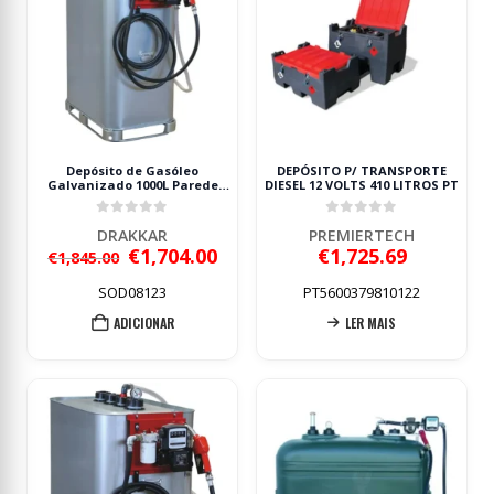
Depósito de Gasóleo
DEPÓSITO P/ TRANSPORTE
Galvanizado 1000L Parede
DIESEL 12 VOLTS 410 LITROS PT
Dupla DRAKKAR 230V
0
out of 5
0
out of 5
DRAKKAR
PREMIERTECH
O
O
€
1,704.00
€
1,725.69
€
1,845.00
preço
preço
original
atual
SOD08123
PT5600379810122
era:
é:
ADICIONAR
LER MAIS
€1,845.00.
€1,704.00.