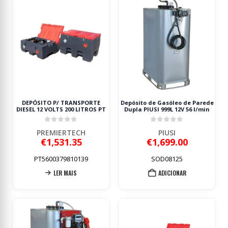
DEPÓSITO P/ TRANSPORTE
Depósito de Gasóleo de Parede
DIESEL 12 VOLTS 200 LITROS PT
Dupla PIUSI 999L 12V 56 l/min
0
out of 5
0
out of 5
PREMIERTECH
PIUSI
€
1,531.35
€
1,699.00
PT5600379810139
SOD08125
LER MAIS
ADICIONAR