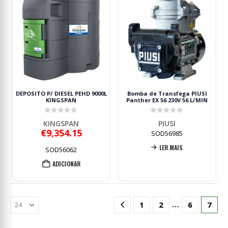
DEPOSITO P/ DIESEL PEHD 9000L
Bomba de Transfega PIUSI
KINGSPAN
Panther EX 56 230V 56 L/MIN
0
out of 5
0
out of 5
KINGSPAN
PIUSI
€
9,354.15
SOD56985
LER MAIS
SOD56062
ADICIONAR
…
1
2
6
7