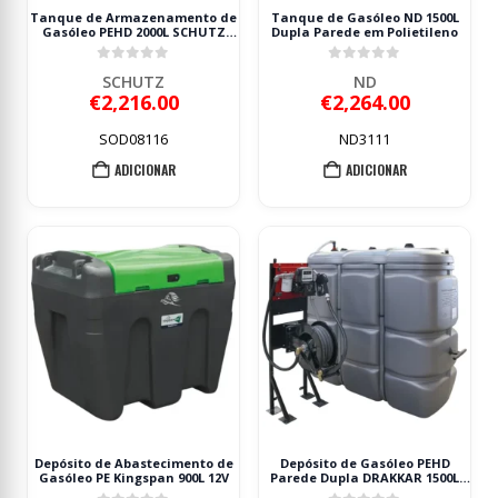
Tanque de Armazenamento de
Tanque de Gasóleo ND 1500L
Gasóleo PEHD 2000L SCHUTZ
Dupla Parede em Polietileno
Dupla Parede com Estação 230V
60 L/min
0
out of 5
0
out of 5
SCHUTZ
ND
€
2,216.00
€
2,264.00
SOD08116
ND3111
ADICIONAR
ADICIONAR
Depósito de Abastecimento de
Depósito de Gasóleo PEHD
Gasóleo PE Kingspan 900L 12V
Parede Dupla DRAKKAR 1500L
com Estação 60 l/min e