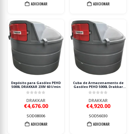
ADICIONAR
ADICIONAR
Depósito para Gasóleo PEHD
Cuba de Armazenamento de
5000L DRAKKAR 230V 60 l/min
Gasóleo PEHD 5000L Drakkar
230V 56 l/min
0
out of 5
0
out of 5
DRAKKAR
DRAKKAR
€
4,676.00
€
4,920.00
SOD08006
SOD56030
ADICIONAR
ADICIONAR