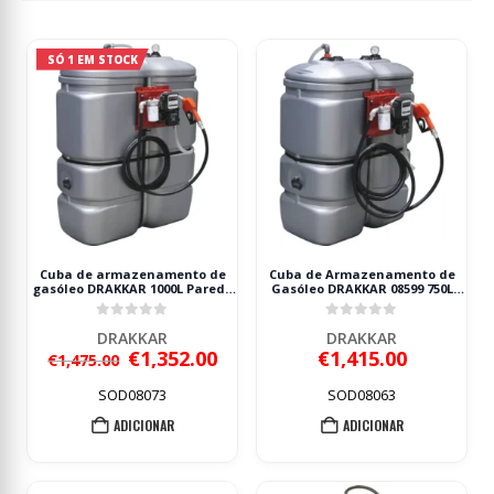
SÓ 1 EM STOCK
Cuba de armazenamento de
Cuba de Armazenamento de
gasóleo DRAKKAR 1000L Parede
Gasóleo DRAKKAR 08599 750L
Dupla 230V
230V Dupla Parede
0
out of 5
0
out of 5
DRAKKAR
DRAKKAR
O
O
€
1,352.00
€
1,415.00
€
1,475.00
preço
preço
original
atual
SOD08073
SOD08063
era:
é:
ADICIONAR
ADICIONAR
€1,475.00.
€1,352.00.