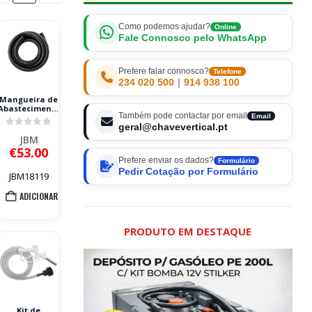
Como podemos ajudar?
Online
Fale Connosco pelo WhatsApp
Prefere falar connosco?
Telefone
234 020 500
|
914 938 100
Mangueira de
Abastecimento
Também pode contactar por email
AUS32 JBM 4M
Email
para
geral@chavevertical.pt
0
out of 5
REF.54877/54882
JBM
€
53.00
Prefere enviar os dados?
Formulário
Pedir Cotação por Formulário
JBM18119
ADICIONAR
PRODUTO EM DESTAQUE
Kit de