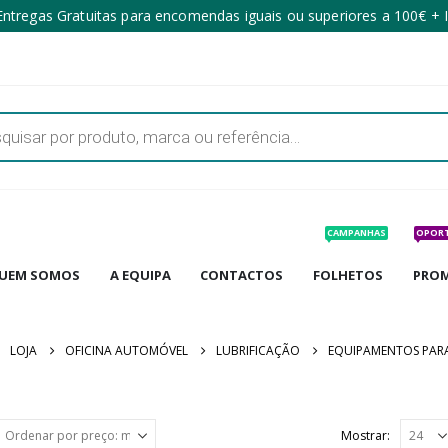
ntregas Gratuitas para encomendas iguais ou superiores a 100€ + 
CAMPANHAS
OPOR
UEM SOMOS
A EQUIPA
CONTACTOS
FOLHETOS
PRO
LOJA
OFICINA AUTOMÓVEL
LUBRIFICAÇÃO
EQUIPAMENTOS PAR
Mostrar: