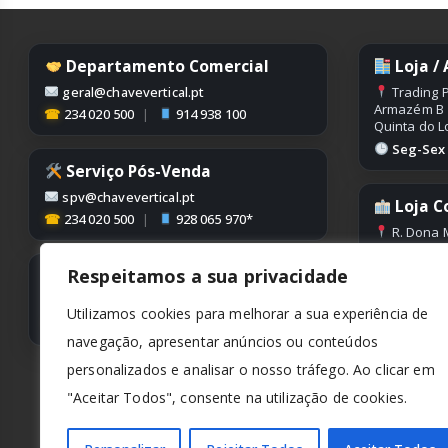
Departamento Comercial
Loja /
geral@chavevertical.pt
Trading P
Armazém B
☎
234 020 500
|
914 938 100
Quinta do L
Seg-Sex |
Serviço Pós-Venda
spv@chavevertical.pt
Loja C
☎
234 020 500
|
928 065 970*
R. Dona M
Edifício Con
Condeixa
Respeitamos a sua privacidade
Contabilidade
Seg-Sex |
contabilidade@chavevertical.pt
Utilizamos cookies para melhorar a sua experiência de
☎
234 020 500
navegação, apresentar anúncios ou conteúdos
personalizados e analisar o nosso tráfego. Ao clicar em
"Aceitar Todos", consente na utilização de cookies.