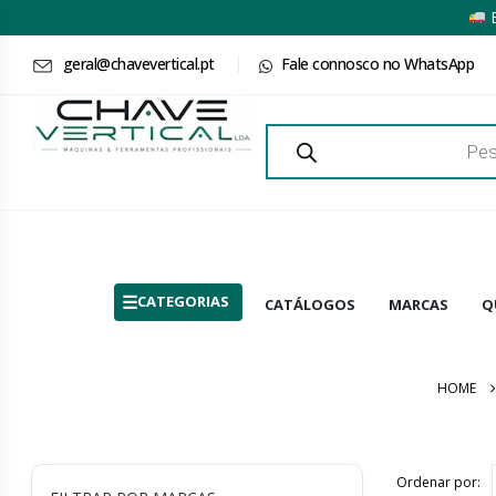
E
geral@chavevertical.pt
Fale connosco no WhatsApp
Products
search
CATEGORIAS
CATÁLOGOS
MARCAS
Q
HOME
Ordenar por: