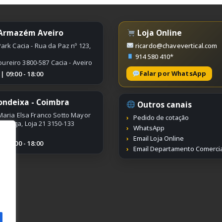
 Armazém Aveiro
Loja Online
ark Cacia - Rua da Paz nº 123,
ricardo@chavevertical.com
914 580 410*
oureiro 3800-587 Cacia - Aveiro
Falar por WhatsApp
 09:00 - 18:00
ondeixa - Coimbra
Outros canais
aria Elsa Franco Sotto Mayor
Pedido de cotação
ímbriga, Loja 21 3150-133
WhatsApp
Email Loja Online
 09:00 - 18:00
Email Departamento Comercia