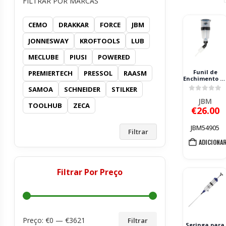
FILTRAR POR MARCAS
CEMO
DRAKKAR
FORCE
JBM
JONNESWAY
KROFTOOLS
LUB
MECLUBE
PIUSI
POWERED
Funil de
PREMIERTECH
PRESSOL
RAASM
Enchimento d
Ureia AUS32
SAMOA
SCHNEIDER
STILKER
JBM em Ângul
0
out of 
1,1L
JBM
TOOLHUB
ZECA
€
26.00
JBM54905
Filtrar
ADICIONA
Filtrar Por Preço
Preço: €
0
— €
3621
Filtrar
Seringa para