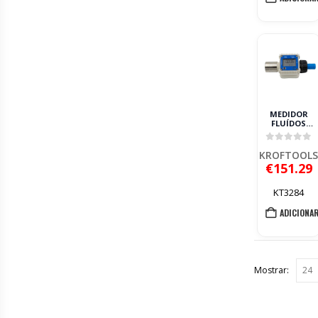
MEDIDOR
FLUÍDOS
DIGITAL
ADBLUE
0
out of 
KROFTOOLS
KROFTOOL
€
151.29
KT3284
ADICIONA
Mostrar: