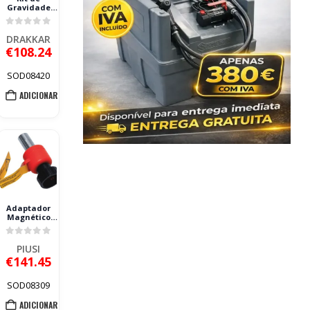
Gravidade
para AdBlue
DRAKKAR 3 M
0
out of 5
40 L/MIN IBC
DRAKKAR
DIN61
€
108.24
SOD08420
ADICIONAR
Adaptador
Magnético
PIUSI para
Pistola de
0
out of 5
AdBlue 08305 e
PIUSI
08307
€
141.45
SOD08309
ADICIONAR