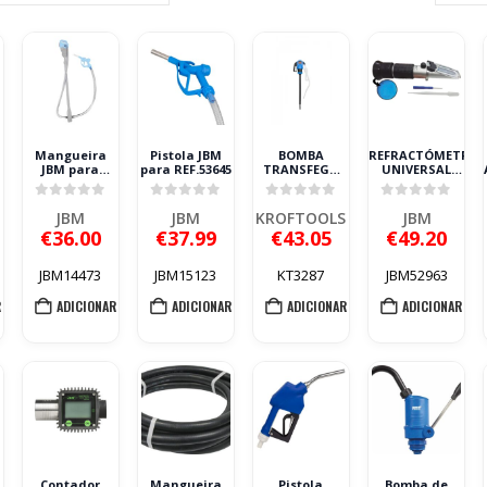
Mangueira
Pistola JBM
BOMBA
REFRACTÓMETRO
e
JBM para
para REF.53645
TRANSFEGA
UNIVERSAL
REF.53645
ADBLUE®
JBM
o
KROFTOOLS
5
0
out of 5
0
out of 5
0
out of 5
0
out of 5
JBM
JBM
KROFTOOLS
JBM
€
36.00
€
37.99
€
43.05
€
49.20
JBM14473
JBM15123
KT3287
JBM52963
R
ADICIONAR
ADICIONAR
ADICIONAR
ADICIONAR
Contador
Mangueira
Pistola
Bomba de