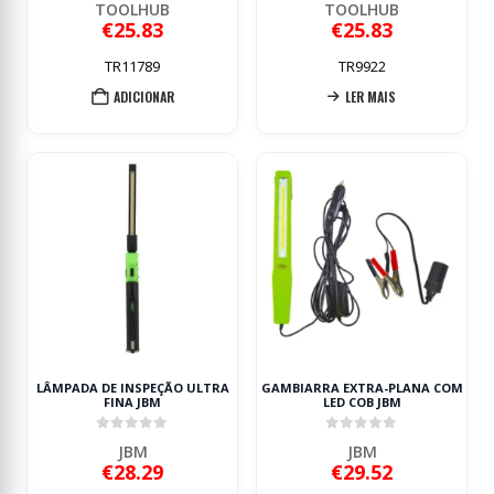
TOOLHUB
TOOLHUB
€
25.83
€
25.83
TR11789
TR9922
ADICIONAR
LER MAIS
LÂMPADA DE INSPEÇÃO ULTRA
GAMBIARRA EXTRA-PLANA COM
FINA JBM
LED COB JBM
0
out of 5
0
out of 5
JBM
JBM
€
28.29
€
29.52