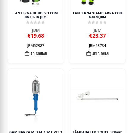
LANTERNA DE BOLSO COM
LANTERNA/GAMBIARRA COB
BATERIA JBM
400LM JBM
0
out of 5
0
out of 5
JBM
JBM
€
19.68
€
23.37
JBM52987
JBM53734
ADICIONAR
ADICIONAR
GAMBIARRA METAL 10MT VITO
LÂMPADA LED TOUCH 500mm