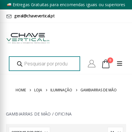
Entregas Gratuitas para encomendas iguais ou superiores
a 100€ + IVA*
geral@chavevertical.pt
Products
0
search
HOME
LOJA
ILUMINAÇÃO
GAMBIARRAS DE MÃO
GAMBIARRAS DE MÃO / OFICINA