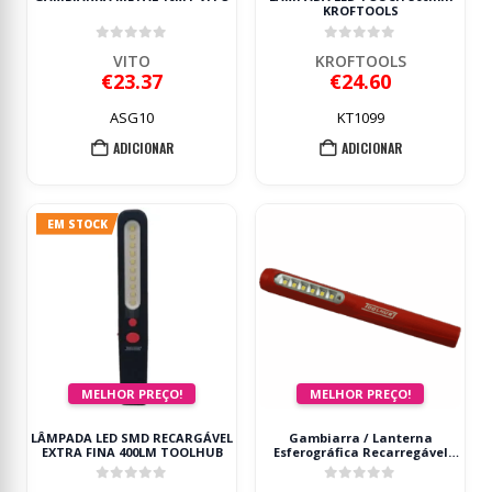
KROFTOOLS
0
out of 5
0
out of 5
VITO
KROFTOOLS
€
23.37
€
24.60
ASG10
KT1099
ADICIONAR
ADICIONAR
EM STOCK
MELHOR PREÇO!
MELHOR PREÇO!
LÂMPADA LED SMD RECARGÁVEL
Gambiarra / Lanterna
EXTRA FINA 400LM TOOLHUB
Esferográfica Recarregável
TOOLHUB
0
out of 5
0
out of 5