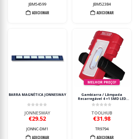
JBM54599
JBM52384
ADICIONAR
ADICIONAR
MELHOR PREÇO!
BARRA MAGNÉTICA JONNESWAY
Gambiarra / Lâmpada
Recarregável 4 +1 SMD LED
TOOLHUB
0
out of 5
0
out of 5
JONNESWAY
TOOLHUB
€
29.52
€
31.98
JONNC-DM1
TR9794
ADICIONAR
ADICIONAR