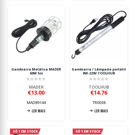
Gambiarra Metálica MADER
Gambiarra / Lâmpada portátil
60W 5m
8W-220V TOOLHUB
0
out of 5
0
out of 5
MADER
TOOLHUB
€
13.00
€
14.76
MAD89144
TR0038
LER MAIS
LER MAIS
SÓ 1 EM STOCK
SÓ 1 EM STOCK