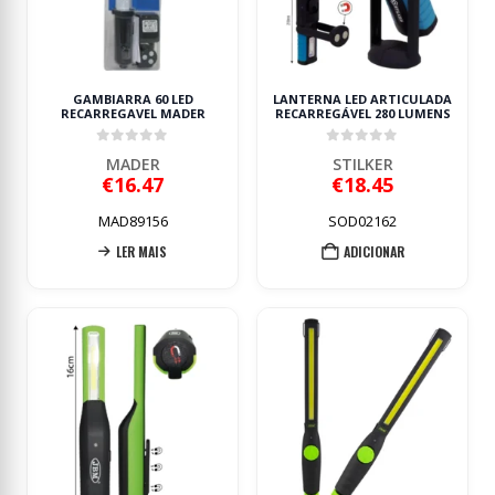
GAMBIARRA 60 LED
LANTERNA LED ARTICULADA
RECARREGAVEL MADER
RECARREGÁVEL 280 LUMENS
0
out of 5
0
out of 5
MADER
STILKER
€
16.47
€
18.45
MAD89156
SOD02162
LER MAIS
ADICIONAR