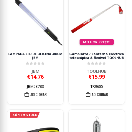
MELHOR PREÇO!
LAMPADA LED DE OFICINA 400LM
Gambiarra / Lanterna eléctrica
JBM
telescópica & flexível TOOLHUB
0
out of 5
0
out of 5
JBM
TOOLHUB
€
14.76
€
15.99
JBM53780
TR9685
ADICIONAR
ADICIONAR
SÓ 1 EM STOCK