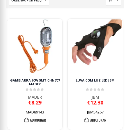
GAMBIARRA 60W 5MT CHN707
LUVA COM LUZ LED JBM
MADER
0
out of 5
0
out of 5
MADER
JBM
€
8.29
€
12.30
MAD89143
JBM54267
ADICIONAR
ADICIONAR