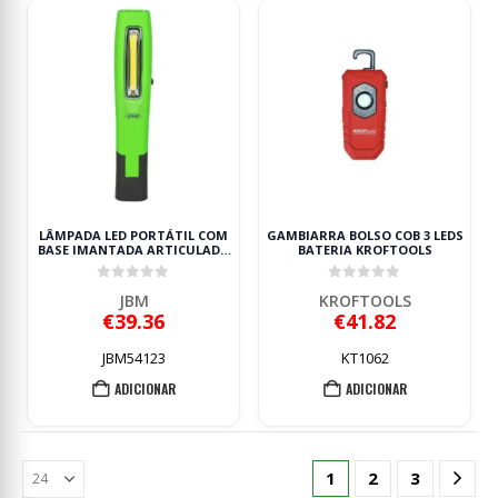
LÂMPADA LED PORTÁTIL COM
GAMBIARRA BOLSO COB 3 LEDS
BASE IMANTADA ARTICULADA
BATERIA KROFTOOLS
500LM JBM
0
out of 5
0
out of 5
JBM
KROFTOOLS
€
39.36
€
41.82
JBM54123
KT1062
ADICIONAR
ADICIONAR
1
2
3