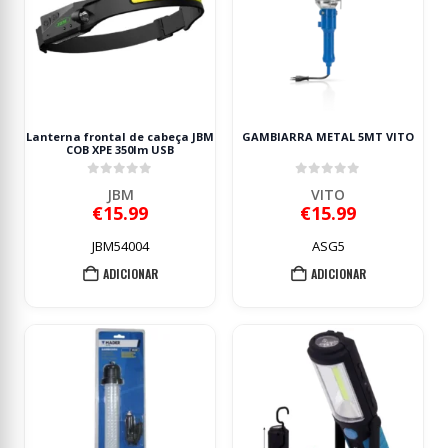
Lanterna frontal de cabeça JBM
GAMBIARRA METAL 5MT VITO
COB XPE 350lm USB
0
out of 5
0
out of 5
JBM
VITO
€
15.99
€
15.99
JBM54004
ASG5
ADICIONAR
ADICIONAR