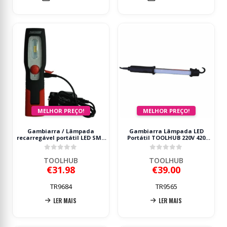
MELHOR PREÇO!
MELHOR PREÇO!
Gambiarra / Lâmpada
Gambiarra Lâmpada LED
recarregável portátil LED SMD
Portátil TOOLHUB 220V 420
TOOLHUB
Lumen IP54
0
out of 5
0
out of 5
TOOLHUB
TOOLHUB
€
31.98
€
39.00
TR9684
TR9565
LER MAIS
LER MAIS