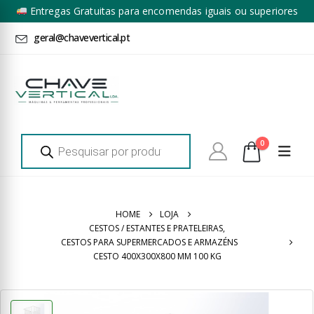
Entregas Gratuitas para encomendas iguais ou superiores
a 100€ + IVA*
geral@chavevertical.pt
Products
0
search
HOME
LOJA
CESTOS / ESTANTES E PRATELEIRAS
,
CESTOS PARA SUPERMERCADOS E ARMAZÉNS
CESTO 400X300X800 MM 100 KG