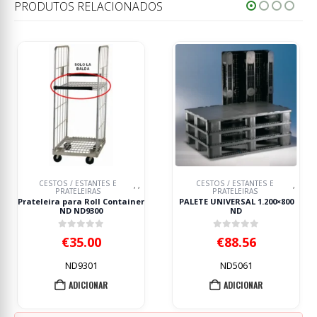
PRODUTOS RELACIONADOS
ANTES E
CESTOS / ESTANTES E
CESTOS / ESTA
,
,
,
RAS
PRATELEIRAS
PRATELEIR
Roll Container
PALETE UNIVERSAL 1.200×800
Base para Pa
300
ND
1.550×1.180x250m
 of 5
0
out of 5
0
out 
00
€
88.56
€
318.
01
ND5061
ND508
IONAR
ADICIONAR
ADICIO