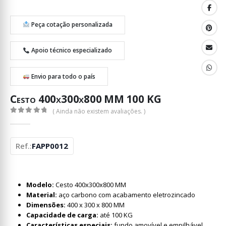
Peça cotação personalizada
Apoio técnico especializado
Envio para todo o país
Cesto 400x300x800 MM 100 KG
( Ainda não existem avaliações. )
0
out of 5
Ref.:
FAPP0012
Modelo:
Cesto 400x300x800 MM
Material:
aço carbono com acabamento eletrozincado
Dimensões:
400 x 300 x 800 MM
Capacidade de carga:
até 100 KG
Características especiais:
fundo amovível e empilhável