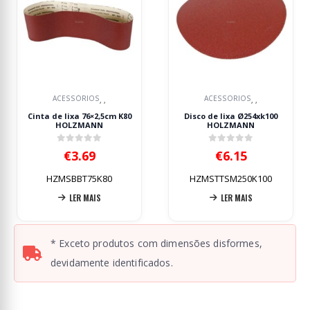
ACESSÓRIOS
ACESSORIOS
,
,
,
,
Cinta de lixa 76×2,5cm K80
Disco de lixa Ø254xk100
HOLZMANN
HOLZMANN
0
out of 5
0
out of 5
€
3.69
€
6.15
HZMSBBT75K80
HZMSTTSM250K100
LER MAIS
LER MAIS
* Exceto produtos com dimensões disformes,
devidamente identificados.