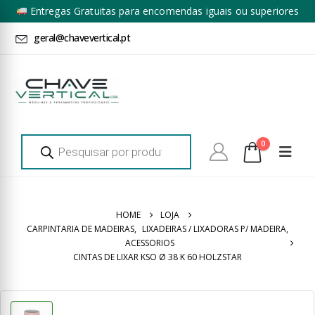
Entregas Gratuitas para encomendas iguais ou superiores
a 100€ + IVA*
geral@chavevertical.pt
Products
0
search
HOME
LOJA
CARPINTARIA DE MADEIRAS
,
LIXADEIRAS / LIXADORAS P/ MADEIRA
,
ACESSORIOS
CINTAS DE LIXAR KSO Ø 38 K 60 HOLZSTAR