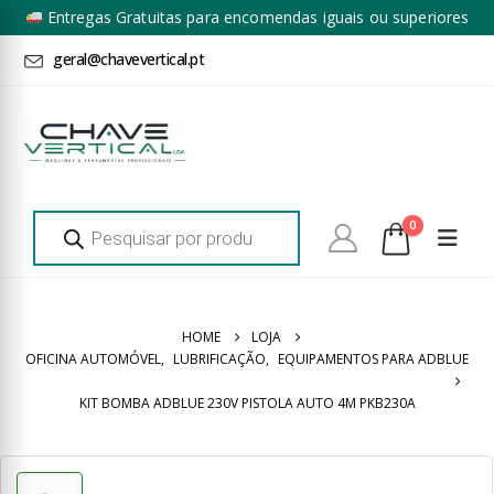
Entregas Gratuitas para encomendas iguais ou superiores
a 100€ + IVA*
geral@chavevertical.pt
Products
0
search
HOME
LOJA
OFICINA AUTOMÓVEL
,
LUBRIFICAÇÃO
,
EQUIPAMENTOS PARA ADBLUE
KIT BOMBA ADBLUE 230V PISTOLA AUTO 4M PKB230A