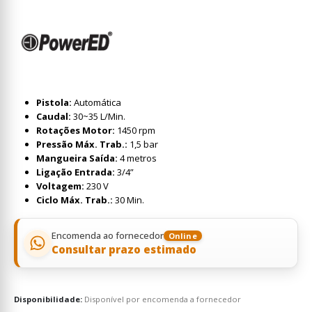
Pistola:
Automática
Caudal:
30~35 L/Min.
Rotações Motor:
1450 rpm
Pressão Máx. Trab.:
1,5 bar
Mangueira Saída:
4 metros
Ligação Entrada:
3/4”
Voltagem:
230 V
Ciclo Máx. Trab.:
30 Min.
Encomenda ao fornecedor
Online
Consultar prazo estimado
Disponibilidade:
Disponível por encomenda a fornecedor