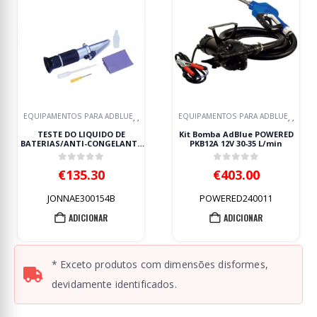
PAMENTOS PARA ADBLUE
EQUIPAMENTOS PARA ADBLUE
EQUIP
,
,
,
,
ESTE DO LIQUIDO DE
Kit Bomba AdBlue POWERED
KIT BOM
IAS/ANTI-CONGELANTE
PKB12A 12V 30-35 L/min
230V 
JONNESWAY
0
out of 5
0
out of 5
€
135.30
€
403.00
JONNAE300154B
POWERED240011
ADICIONAR
ADICIONAR
* Exceto produtos com dimensões disformes,
devidamente identificados.