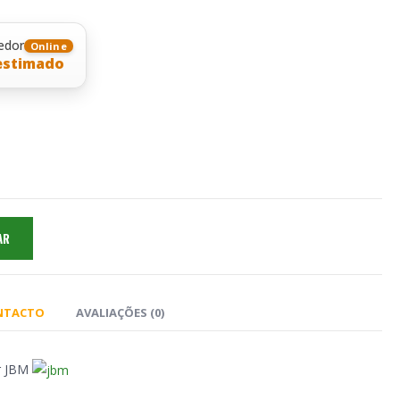
edor
Online
estimado
AR
ONTACTO
AVALIAÇÕES (0)
r JBM