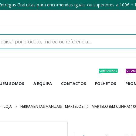
ntregas Gratuitas para encomendas iguais ou superiores a 100€ + 
CAMPANHAS
OPOR
UEM SOMOS
A EQUIPA
CONTACTOS
FOLHETOS
PRO
LOJA
FERRAMENTAS MANUAIS
,
MARTELOS
MARTELO (EM CUNHA) 10