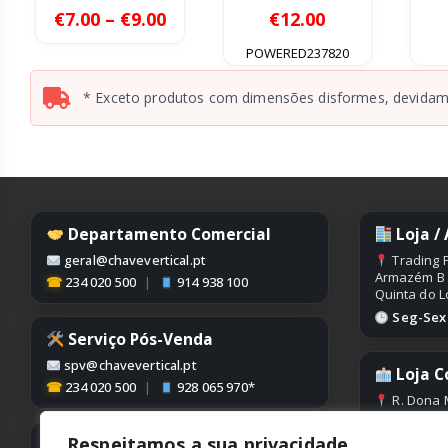
0
out of 5
0
out of 5
Price
€
7.00
–
€
9.00
€
12.00
range:
€7.00
POWERED237820
through
€9.00
* Exceto produtos com dimensões disformes, devidame
Departamento Comercial
Loja /
geral@chavevertical.pt
Trading P
Armazém B
☎
234 020 500
|
914 938 100
Quinta do L
Seg-Sex |
Serviço Pós-Venda
spv@chavevertical.pt
Loja C
☎
234 020 500
|
928 065 970*
R. Dona 
Edifício Con
Condeixa
Respeitamos a sua privacidade
Contabilidade