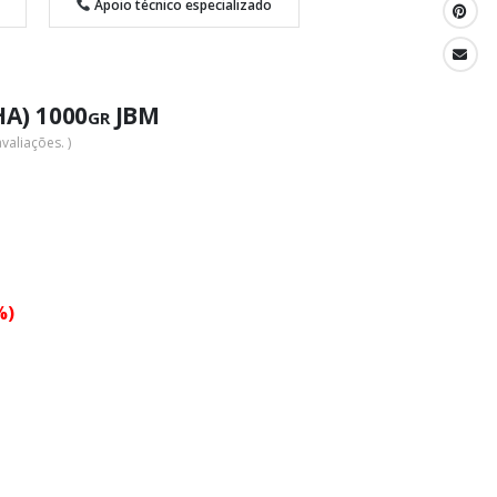
Apoio técnico especializado
) 1000gr JBM
valiações. )
%)