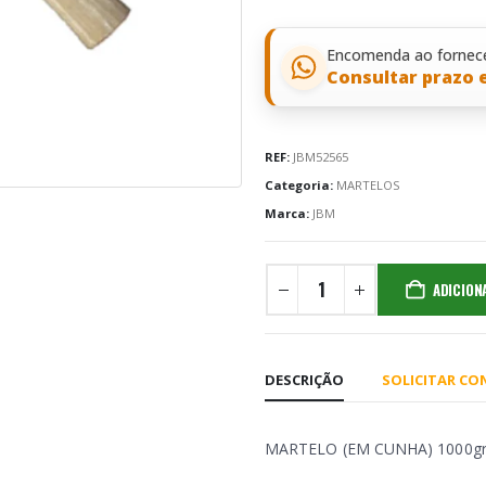
Encomenda ao fornec
Consultar prazo 
REF:
JBM52565
Categoria:
MARTELOS
Marca:
JBM
ADICION
DESCRIÇÃO
SOLICITAR C
MARTELO (EM CUNHA) 1000g