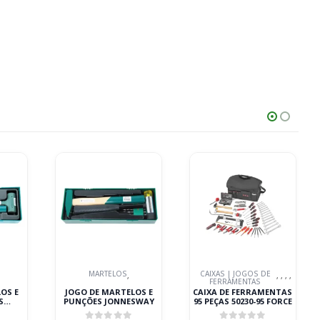
MARTELOS
CAIXAS | JOGOS DE
,
,
,
,
,
FERRAMENTAS
OS E
JOGO DE MARTELOS E
CAIXA DE FERRAMENTAS
S
PUNÇÕES JONNESWAY
95 PEÇAS 50230-95 FORCE