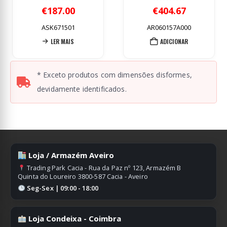
0
out of 5
0
out of 5
€
404.67
€
2,644.50
AR060157A000
MTK3620275
ADICIONAR
ADICIONAR
* Exceto produtos com dimensões disformes,
devidamente identificados.
Loja / Armazém Aveiro
Trading Park Cacia - Rua da Paz nº 123, Armazém B
Quinta do Loureiro 3800-587 Cacia - Aveiro
Seg-Sex | 09:00 - 18:00
Loja Condeixa - Coimbra