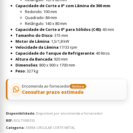
Capacidade de Corte a 0° com Lâmina de 300 mm
:
Redondo: 100 mm
Quadrado: 84 mm
Retângulo: 140 x 80 mm
Capacidade de Corte a 0° para Sólidos (C45)
: 40 mm
Tamanho do Disco
: 315 mm
Motor de Lâmina
: 1,5/1,8 kW
Velocidade da Lâmina
:17/33 rpm
Capacidade do Tanque de Refrigerante
: 40 litros
Altura da Bancada
: 920 mm
Dimensões
: 800 x 900 x 1700 mm
Peso
: 327 kg
Encomenda ao fornecedor
Online
Consultar prazo estimado
Disponibilidade:
Disponível por encomenda a fornecedor
REF:
BOL71000155
Categoria:
SERRA CIRCULAR CORTE METAL