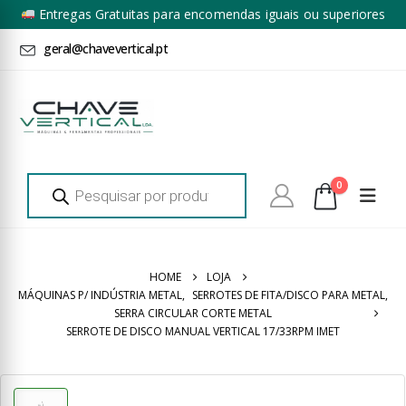
Entregas Gratuitas para encomendas iguais ou superiores
a 100€ + IVA*
geral@chavevertical.pt
Products
0
search
HOME
LOJA
MÁQUINAS P/ INDÚSTRIA METAL
,
SERROTES DE FITA/DISCO PARA METAL
,
SERRA CIRCULAR CORTE METAL
SERROTE DE DISCO MANUAL VERTICAL 17/33RPM IMET